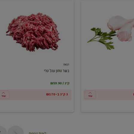
בשר
טחון
עגל
טרי
דבאח
בשר טחון עגל טרי
₪59.90 / ק"ג
3 ק"ג ב-₪170
עוד
עוד
ליינות נוספים