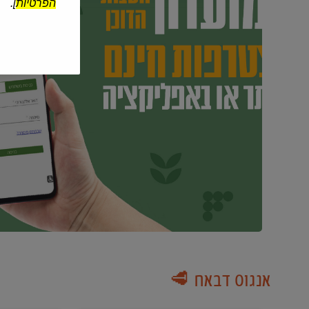
הפרטיות
].
אנגוס דבאח 🥩