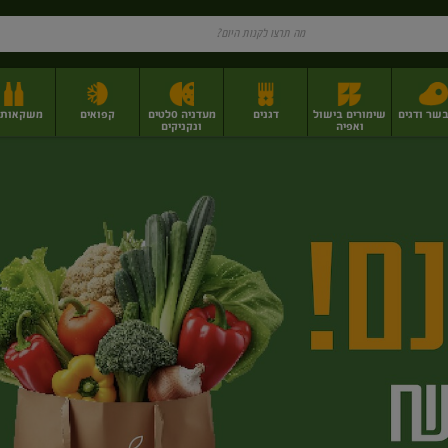
בשר ודגים
שימורים בישול
דגנים
מעדניה סלטים
קפואים
משקאות וי
ואפיה
ונקניקים
ז
פירות יבשים בתפזורת
פיצוחים, אגוזים וגרעינים
מגשי אירוח וסנדוויצ'ים
מגשי אירוח מוכנים