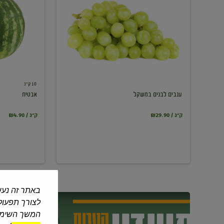
במשקל
10 ק"ג
ענבים לבנים במשקל
אבטיח
₪29.90 / ק"ג
₪4.90 / ק"ג
באתר זה נעש
לצורך תפעול 
המשך השימוש