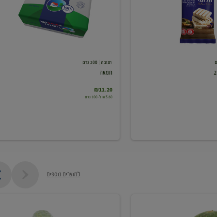
תנובה
| 200 גרם
חמאה
₪11.20
₪5.60 ל-100 גרם
למוצרים נוספים
מלפפון