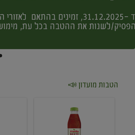
הטבות מועדון 📣
קנו
קנו
2
2
יח'
יח'
ממוצרי
יין