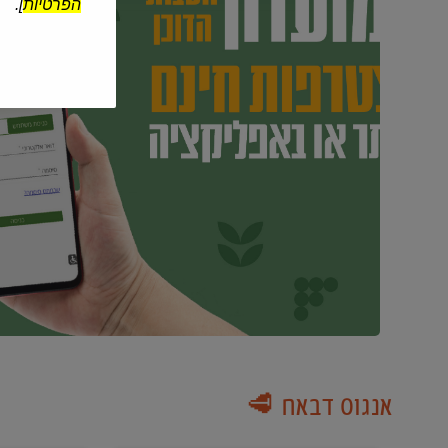
הפרטיות
].
אנגוס דבאח 🥩