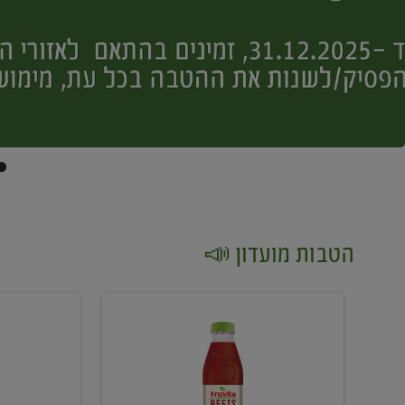
הטבות מועדון 📣
קנו
קנו
2
2
יח'
יח'
ממוצרי
יין