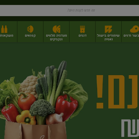
בשר ודגים
שימורים בישול
דגנים
מעדניה סלטים
קפואים
משקאות וי
ואפיה
ונקניקים
ז
פירות יבשים בתפזורת
פיצוחים, אגוזים וגרעינים
מגשי אירוח וסנדוויצ'ים
מגשי אירוח מוכנים