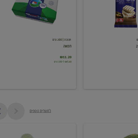
תנובה
| 200 גרם
חמאה
₪11.20
₪5.60 ל-100 גרם
למוצרים נוספים
מלפפון