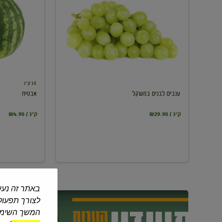
במשקל
10 ק"ג
ענבים לבנים במשקל
אבטיח
₪29.90 / ק"ג
₪4.90 / ק"ג
באתר זה נעש
לצורך תפעול 
המשך השימוש