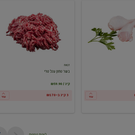
בשר
טחון
עגל
טרי
דבאח
בשר טחון עגל טרי
₪59.90 / ק"ג
3 ק"ג ב-₪170
עוד
עוד
ליינות נוספים