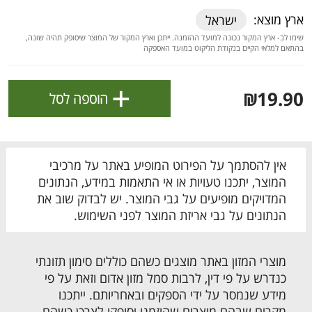
ולניהול ההעדפות, ראו את [
מדיניות הפרטיות
].
ארץ מוצא:
ישראל
שימו לב- ארץ המקור נכונה למועד ההזמנה. ייתכן וארץ המקור של המוצר שיסופק תהיה שונה,
בהתאם למלאי הקיים בנקודת הליקוט במועד האספקה
אישור
+
₪19.90
הוספה לסל
אין להסתמך על הפירוט המופיע באתר על מרכיבי
המוצר, יתכנו טעויות או אי התאמות במידע, הנתונים
המדויקים מופיעים על גבי המוצר. יש לבדוק שוב את
הנתונים על גבי אריזת המוצר לפני השימוש.
הטבות מועדון 📣
לכל המבצעים
מוצרי המזון באתר מוצגים כשהם כוללים סימון תזונתי
כנדרש על פי דין, לרבות סמל מזון אדום וזאת על פי
מו
מו
מו
מו
מו
מו
מו
מו
מו
מו
מו
מו
מו
מו
מו
מו
מו
מו
מו
מו
מידע שנמסר על ידי הספקים ובאחריותם. ייתכנו
כל המוצרים
בית
מבצעים
הרשימות שלי
עגלה
מקרים שבהם מוצרים שהוזמנו יסופקו לצרכן כשהם