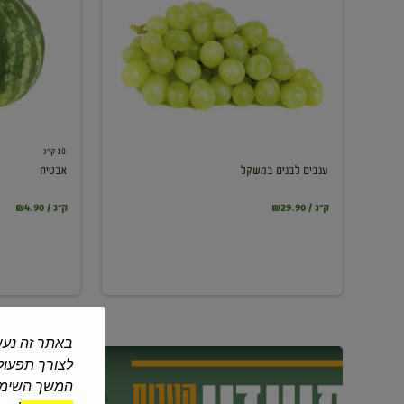
במשקל
10 ק"ג
ענבים לבנים במשקל
אבטיח
₪29.90 / ק"ג
₪4.90 / ק"ג
באתר זה נעש
לצורך תפעול 
המשך השימוש