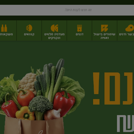
בשר ודגים
שימורים בישול
דגנים
מעדניה סלטים
קפואים
משקאות וי
ואפיה
ונקניקים
ז
פירות יבשים בתפזורת
פיצוחים, אגוזים וגרעינים
מגשי אירוח וסנדוויצ'ים
מגשי אירוח מוכנים