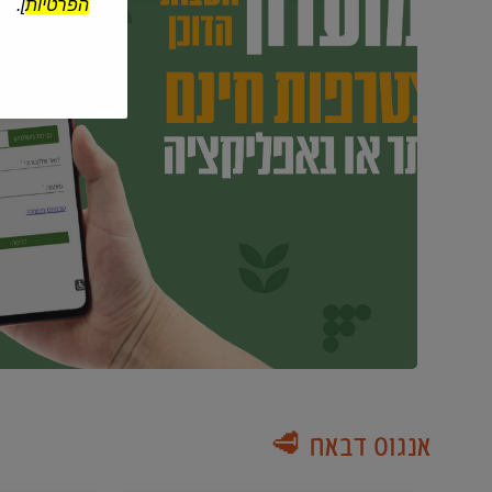
הפרטיות
].
אנגוס דבאח 🥩