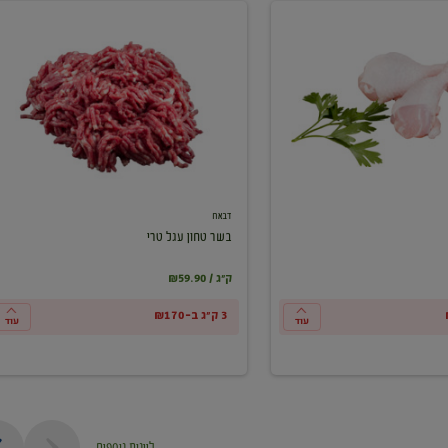
בשר
טחון
עגל
טרי
דבאח
בשר טחון עגל טרי
₪59.90 / ק"ג
3 ק"ג ב-₪170
עוד
עוד
ליינות נוספים