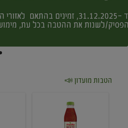
הטבות מועדון 📣
קנו
קנו
2
2
יח'
יח'
ממוצרי
יין