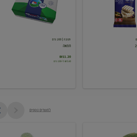
תנובה
| 200 גרם
חמאה
₪11.20
₪5.60 ל-100 גרם
למוצרים נוספים
מלפפון