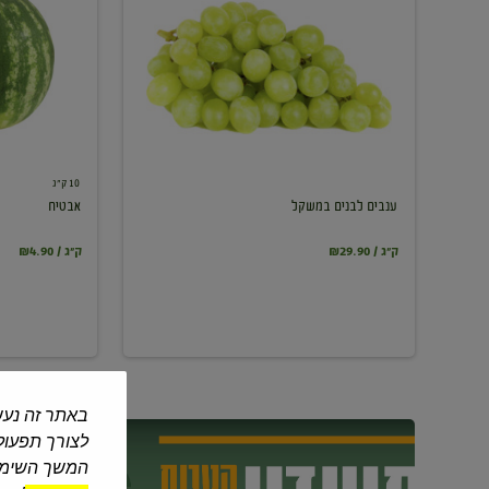
במשקל
10 ק"ג
ענבים לבנים במשקל
אבטיח
₪29.90 / ק"ג
₪4.90 / ק"ג
באתר זה נעש
לצורך תפעול 
המשך השימוש