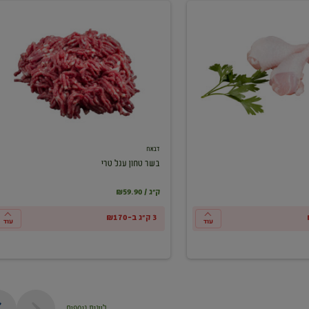
בשר
טחון
עגל
טרי
דבאח
בשר טחון עגל טרי
₪59.90 / ק"ג
3 ק"ג ב-₪170
עוד
עוד
ליינות נוספים