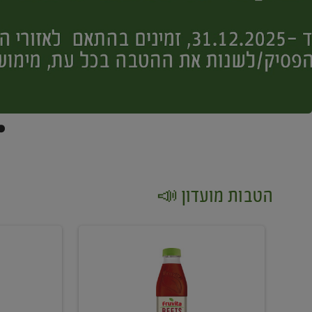
הטבות מועדון 📣
קנו
קנו
2
2
יח'
יח'
ממוצרי
יין