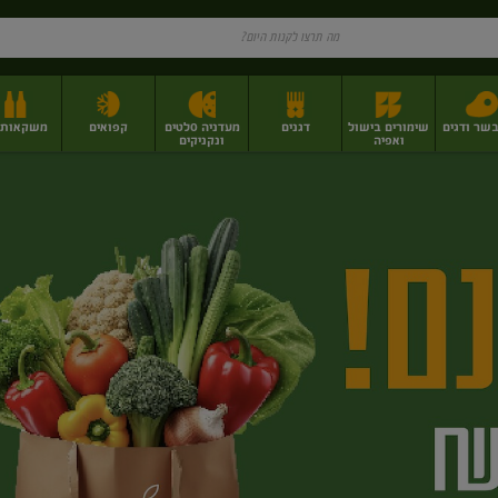
בשר ודגים
שימורים בישול
דגנים
מעדניה סלטים
קפואים
משקאות וי
ואפיה
ונקניקים
ז
פירות יבשים בתפזורת
פיצוחים, אגוזים וגרעינים
מגשי אירוח וסנדוויצ'ים
מגשי אירוח מוכנים