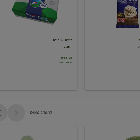
תנובה
| 200 גרם
חמאה
₪11.20
₪5.60 ל-100 גרם
למוצרים נוספים
מלפפון