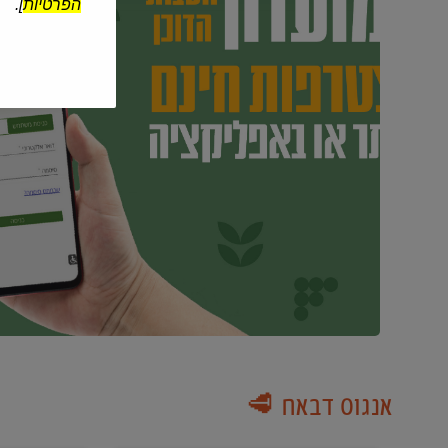
הפרטיות
].
אנגוס דבאח 🥩