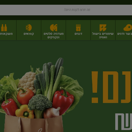
בשר ודגים
שימורים בישול
דגנים
מעדניה סלטים
קפואים
משקאות וי
ואפיה
ונקניקים
ז
פירות יבשים בתפזורת
פיצוחים, אגוזים וגרעינים
מגשי אירוח וסנדוויצ'ים
מגשי אירוח מוכנים