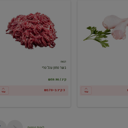
בשר
טחון
עגל
טרי
דבאח
בשר טחון עגל טרי
₪59.90 / ק"ג
3 ק"ג ב-₪170
עוד
עוד
ליינות נוספים