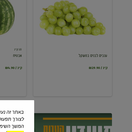
במשקל
10 ק"ג
ענבים לבנים במשקל
אבטיח
₪29.90 / ק"ג
₪4.90 / ק"ג
באתר זה נעש
לצורך תפעול 
המשך השימוש