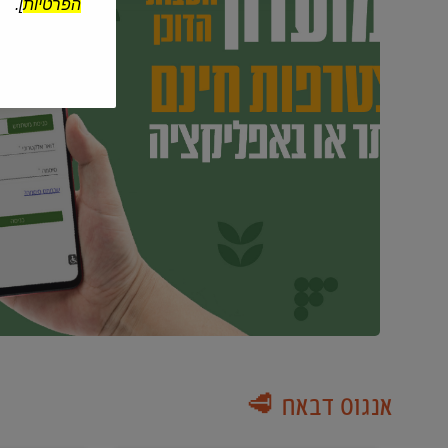
הפרטיות
].
אנגוס דבאח 🥩