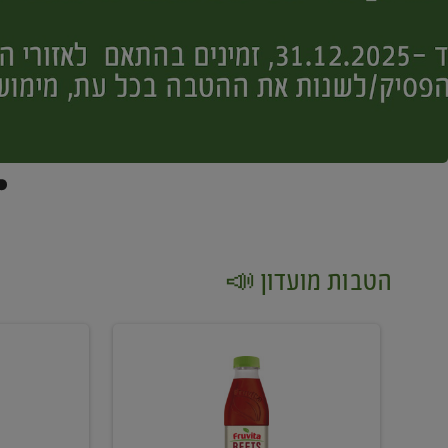
הטבות מועדון 📣
קנו
קנו
2
2
יח'
יח'
ממוצרי
יין