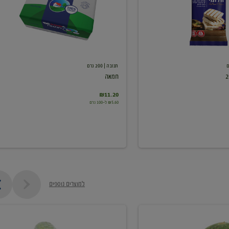
תנובה
| 200 גרם
חמאה
₪11.20
₪5.60 ל-100 גרם
למוצרים נוספים
מלפפון