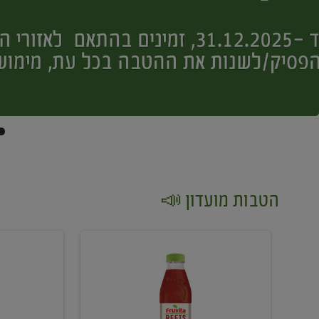
הטבות מועדון 📣
קנו
קנו
2
2
יח'
יח'
ממוצרי
יין