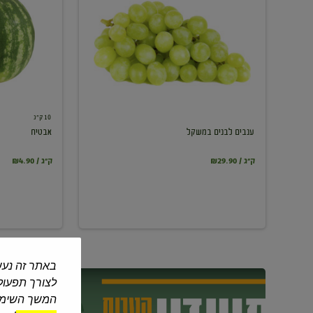
במשקל
10 ק"ג
ענבים לבנים במשקל
אבטיח
₪29.90 / ק"ג
₪4.90 / ק"ג
באתר זה נעש
לצורך תפעול 
המשך השימוש