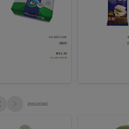
תנובה
| 200 גרם
חמאה
₪11.20
₪5.60 ל-100 גרם
למוצרים נוספים
מלפפון