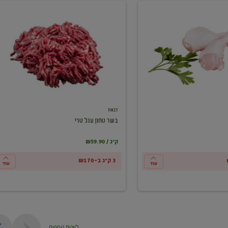
בשר
טחון
עגל
טרי
דבאח
בשר טחון עגל טרי
₪59.90 / ק"ג
3 ק"ג ב-₪170
עוד
עוד
ליינות נוספים