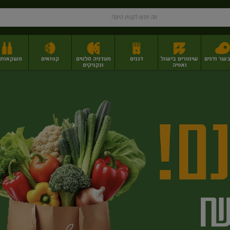
בשר ודגים
שימורים בישול
דגנים
מעדניה סלטים
קפואים
משקאות וי
ואפיה
ונקניקים
ז
פירות יבשים בתפזורת
פיצוחים, אגוזים וגרעינים
מגשי אירוח וסנדוויצ'ים
מגשי אירוח מוכנים