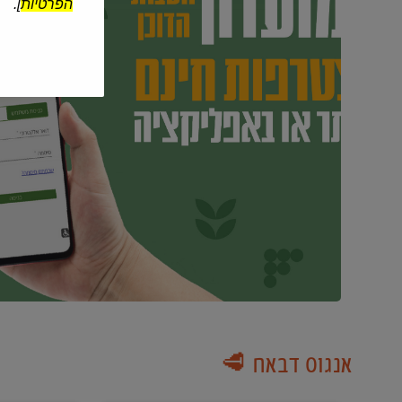
הפרטיות
].
אנגוס דבאח 🥩