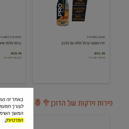
עם
חלבון
יטבתה
| 350 מ"ל
מחלבות גד
| 200 גרם
פרו משקה קרמל מלוח עם חלבון
גבינת חלומי 24%
₪26.90
₪11.90
₪3.40 ל-100 מ"ל
₪13.45 ל-100 גרם
באתר זה נעש
פירות וירקות של הדוכן🥦🍍
לצורך תפעול 
המשך השימוש
הפרטיות
].
ענבים
אבטיח
לבנים