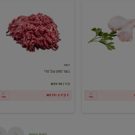
בשר
טחון
עגל
טרי
דבאח
בשר טחון עגל טרי
₪59.90 / ק"ג
3 ק"ג ב-₪170
עוד
עוד
ליינות נוספים