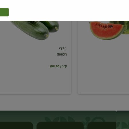
0.1 ק"ג
מלפפון
₪8.90 / ק"ג