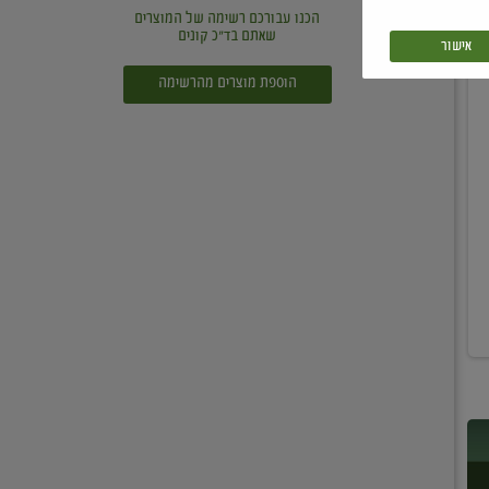
הכנו עבורכם רשימה של המוצרים
שאתם בד"כ קונים
אישור
הוספת מוצרים מהרשימה
0.2 ק"ג
0.25 ק"ג
בננה
פלפל אדום
₪13.90 / ק"ג
₪9.90 / ק"ג