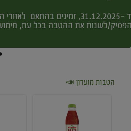
הטבות מועדון 📣
קנו
קנו
2
2
יח'
יח'
ממוצרי
יין