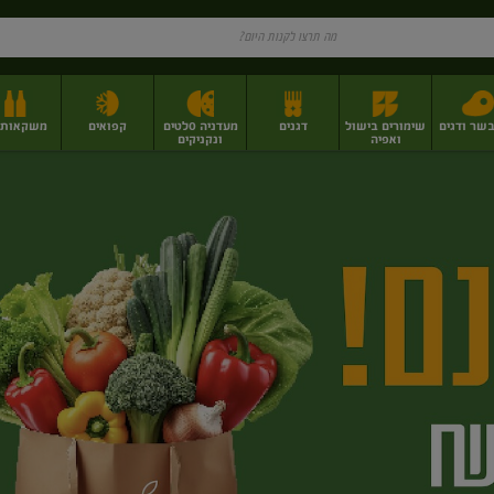
בשר ודגים
שימורים בישול
דגנים
מעדניה סלטים
קפואים
משקאות וי
ואפיה
ונקניקים
ז
פירות יבשים בתפזורת
פיצוחים, אגוזים וגרעינים
מגשי אירוח וסנדוויצ'ים
מגשי אירוח מוכנים