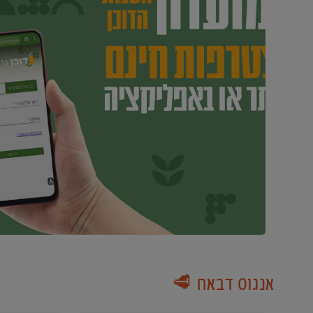
אנגוס דבאח 🥩