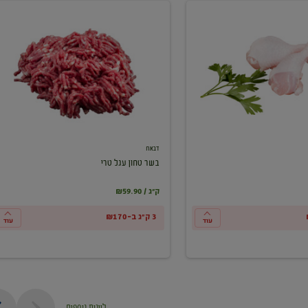
בשר
טחון
עגל
טרי
דבאח
בשר טחון עגל טרי
₪59.90 / ק"ג
3 ק"ג ב-₪170
עוד
עוד
ליינות נוספים