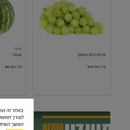
במשקל
10 ק"ג
ענבים לבנים במשקל
אבטיח
₪29.90 / ק"ג
₪4.90 / ק"ג
באתר זה נעש
לצורך תפעול 
המשך השימוש