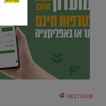
הפרטיות
].
אנגוס דבאח 🥩