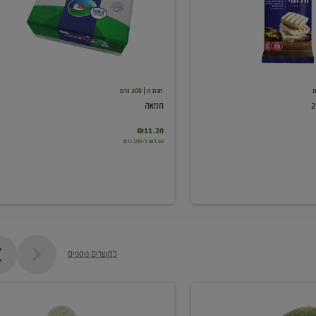
תנובה
| 200 גרם
חמאה
₪11.20
₪5.60 ל-100 גרם
למוצרים נוספים
מלפפון