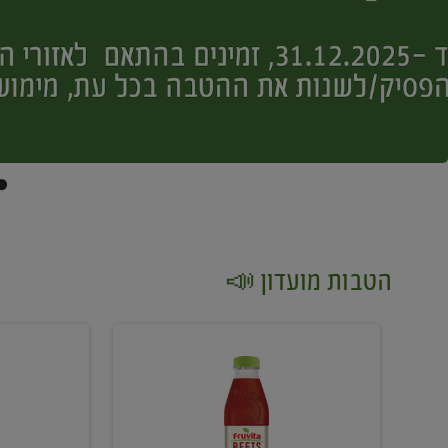
הטבות מועדון 📣
קנו
קנו
2
2
יח'
יח'
ממוצרי
יין