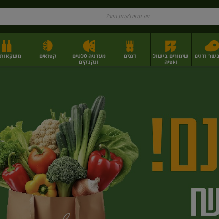
בשר ודגים
שימורים בישול
דגנים
מעדניה סלטים
קפואים
משקאות וי
ואפיה
ונקניקים
ז
פירות יבשים בתפזורת
פיצוחים, אגוזים וגרעינים
מגשי אירוח וסנדוויצ'ים
מגשי אירוח מוכנים