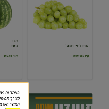
במשקל
10 ק"ג
ענבים לבנים במשקל
אבטיח
₪29.90 / ק"ג
₪4.90 / ק"ג
באתר זה נעש
לצורך תפעול 
המשך השימוש