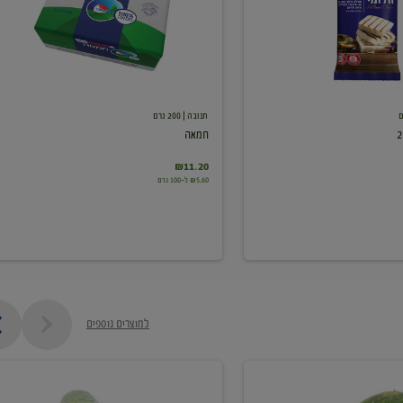
תנובה
| 200 גרם
חמאה
₪11.20
₪5.60 ל-100 גרם
למוצרים נוספים
מלפפון