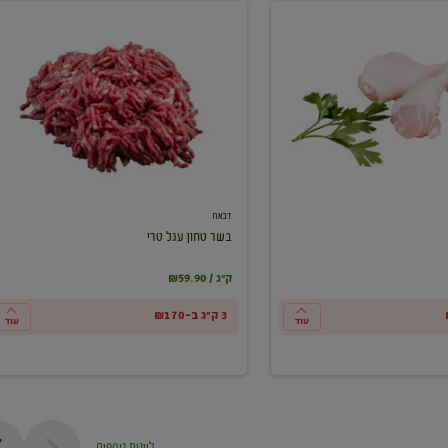
בשר
טחון
עגל
טרי
דבאח
בשר טחון עגל טרי
₪59.90 / ק"ג
3 ק"ג ב-₪170
עוד
עוד
ליינות נוספים