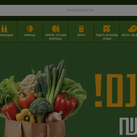
בשר ודגים
שימורים בישול
דגנים
מעדניה סלטים
קפואים
משקאות וי
ואפיה
ונקניקים
ז
פירות יבשים בתפזורת
פיצוחים, אגוזים וגרעינים
מגשי אירוח וסנדוויצ'ים
מגשי אירוח מוכנים