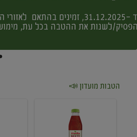
הטבות מועדון 📣
קנו
קנו
2
2
יח'
יח'
ממוצרי
יין