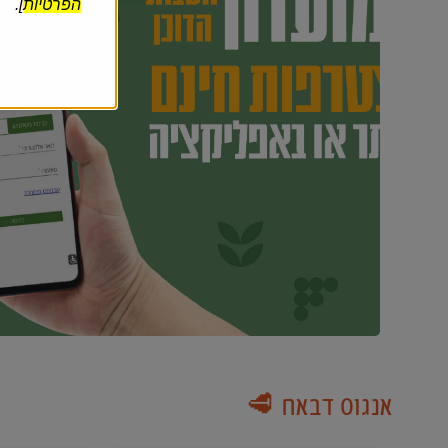
הפרטיות
].
אנגוס דבאח 🥩