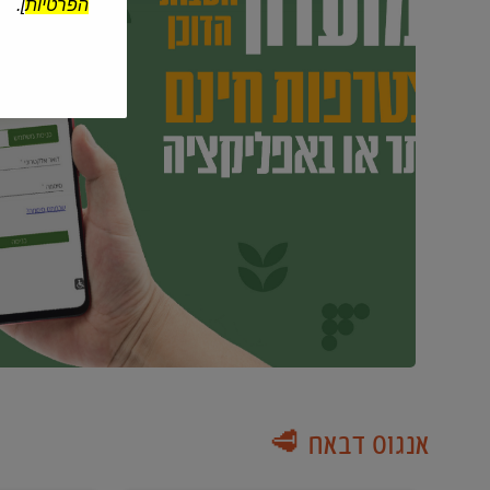
הפרטיות
].
אנגוס דבאח 🥩