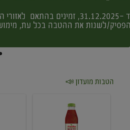
הטבות מועדון 📣
קנו
קנו
2
2
יח'
יח'
ממוצרי
יין