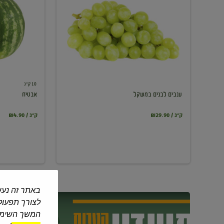
במשקל
10 ק"ג
ענבים לבנים במשקל
אבטיח
₪29.90 / ק"ג
₪4.90 / ק"ג
באתר זה נעש
לצורך תפעול 
המשך השימוש