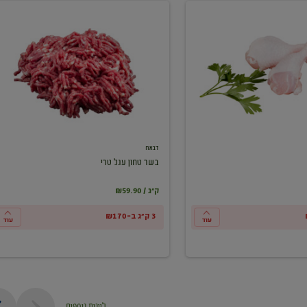
בשר
טחון
עגל
טרי
דבאח
בשר טחון עגל טרי
₪59.90 / ק"ג
3 ק"ג ב-₪170
עוד
עוד
ליינות נוספים