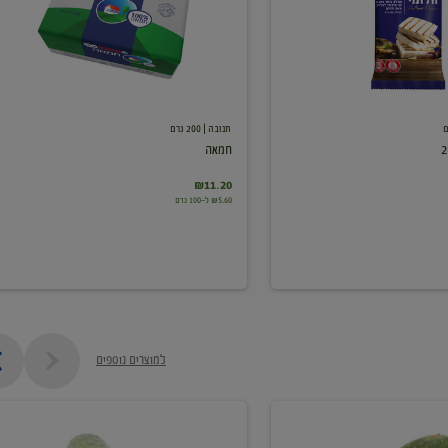
תנובה
| 200 גרם
חמאה
₪11.20
₪5.60 ל-100 גרם
למוצרים נוספים
מלפפון