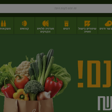
בשר ודגים
שימורים בישול
דגנים
מעדניה סלטים
קפואים
משקאות וי
ואפיה
ונקניקים
ז
פירות יבשים בתפזורת
פיצוחים, אגוזים וגרעינים
מגשי אירוח וסנדוויצ'ים
מגשי אירוח מוכנים