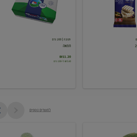
תנובה
| 200 גרם
חמאה
₪11.20
₪5.60 ל-100 גרם
למוצרים נוספים
מלפפון