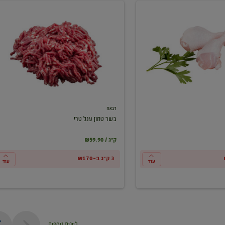
בשר
טחון
עגל
טרי
דבאח
בשר טחון עגל טרי
₪59.90 / ק"ג
3 ק"ג ב-₪170
עוד
עוד
ליינות נוספים