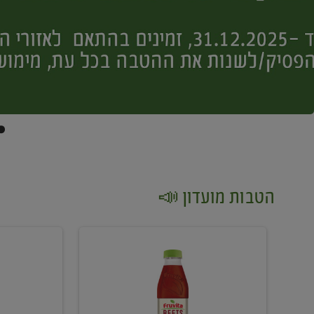
הטבות מועדון 📣
קנו
קנו
2
2
יח'
יח'
ממוצרי
יין