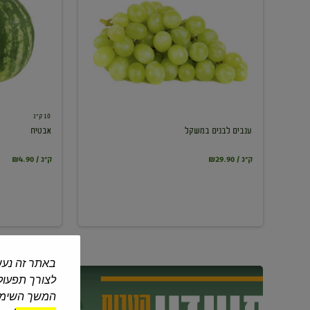
במשקל
10 ק"ג
ענבים לבנים במשקל
אבטיח
₪29.90 / ק"ג
₪4.90 / ק"ג
באתר זה נעש
לצורך תפעול 
המשך השימוש