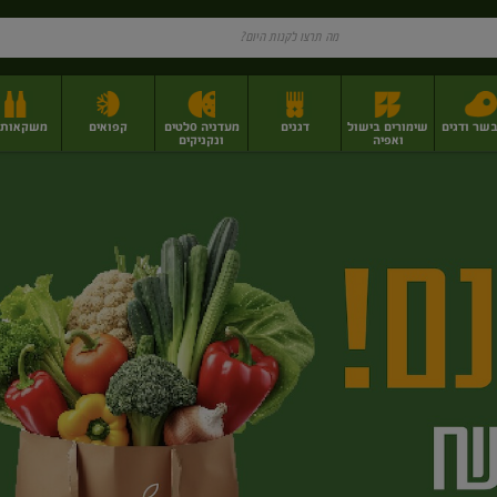
בשר ודגים
שימורים בישול
דגנים
מעדניה סלטים
קפואים
משקאות וי
ואפיה
ונקניקים
ז
פירות יבשים בתפזורת
פיצוחים, אגוזים וגרעינים
מגשי אירוח וסנדוויצ'ים
מגשי אירוח מוכנים