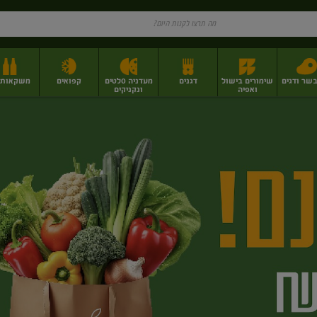
בשר ודגים
שימורים בישול
דגנים
מעדניה סלטים
קפואים
משקאות וי
ואפיה
ונקניקים
ז
פירות יבשים בתפזורת
פיצוחים, אגוזים וגרעינים
מגשי אירוח וסנדוויצ'ים
מגשי אירוח מוכנים