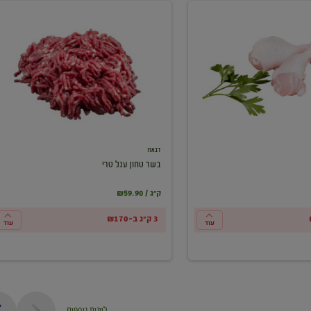
בשר
טחון
עגל
טרי
דבאח
בשר טחון עגל טרי
₪59.90 / ק"ג
3 ק"ג ב-₪170
עוד
עוד
ליינות נוספים