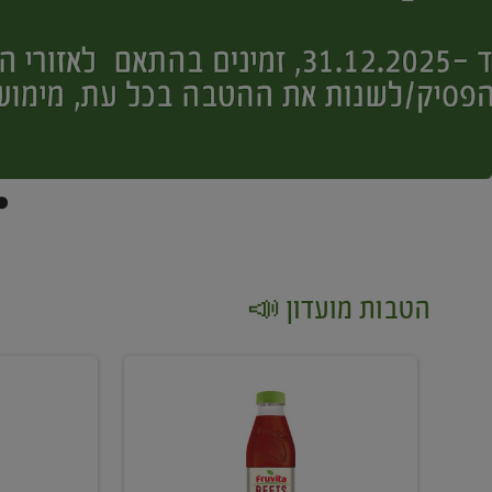
הטבות מועדון 📣
קנו
קנו
2
2
יח'
יח'
ממוצרי
יין