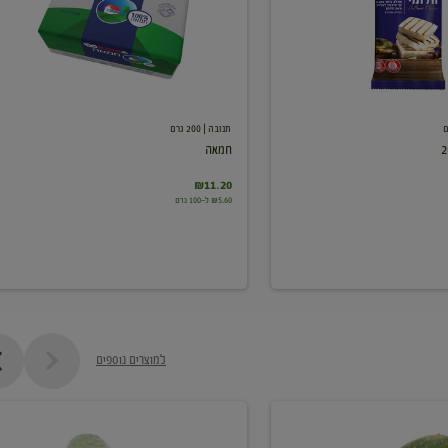
תנובה
| 200 גרם
חמאה
₪11.20
₪5.60 ל-100 גרם
למוצרים נוספים
מלפפון