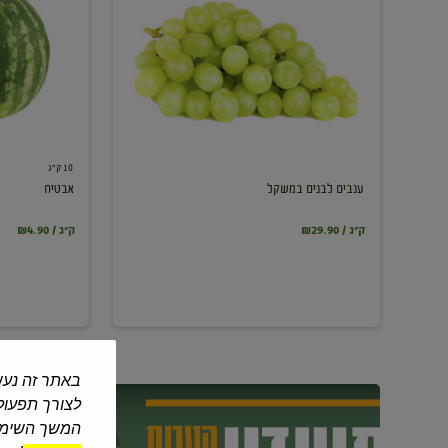
במשקל
10 ק"ג
ענבים לבנים במשקל
אבטיח
₪29.90 / ק"ג
₪4.90 / ק"ג
באתר זה נעש
לצורך תפעול 
המשך השימוש