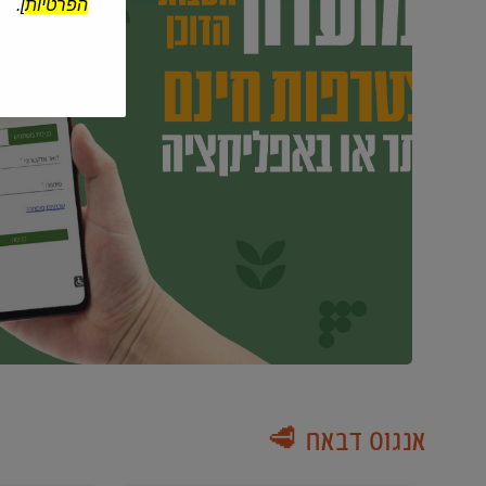
הפרטיות
].
אנגוס דבאח 🥩