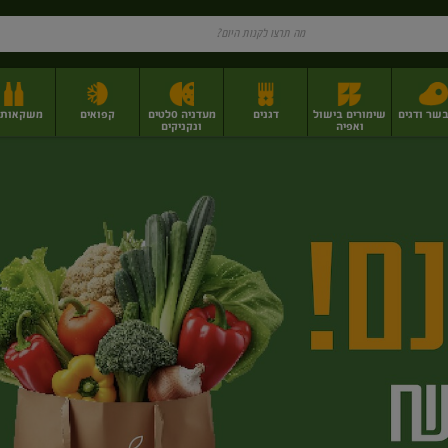
בשר ודגים
שימורים בישול
דגנים
מעדניה סלטים
קפואים
משקאות וי
ואפיה
ונקניקים
ז
פירות יבשים בתפזורת
פיצוחים, אגוזים וגרעינים
מגשי אירוח וסנדוויצ'ים
מגשי אירוח מוכנים