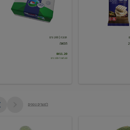
תנובה
| 200 גרם
חמאה
₪11.20
₪5.60 ל-100 גרם
למוצרים נוספים
מלפפון