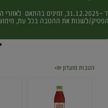
הטבות מועדון 📣
קנו
קנו
2
2
יח'
יח'
ממוצרי
יין