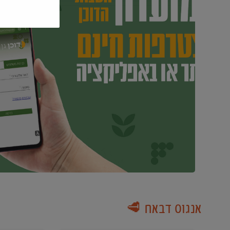
אנגוס דבאח 🥩