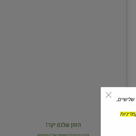
0.2 ק"ג
0.25 ק"ג
בננה
פלפל אדום
₪13.90 / ק"ג
₪9.90 / ק"ג
 שלישיים,
מדיניות
הזמן שלכם יקר!
הכנו עבורכם רשימה של המוצרים