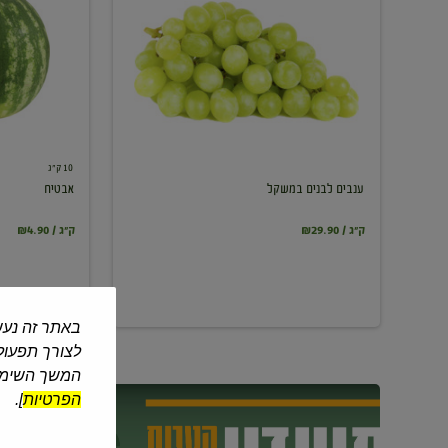
במשקל
10 ק"ג
ענבים לבנים במשקל
אבטיח
₪29.90 / ק"ג
₪4.90 / ק"ג
באתר זה נעש
לצורך תפעול 
המשך השימוש
הפרטיות
].