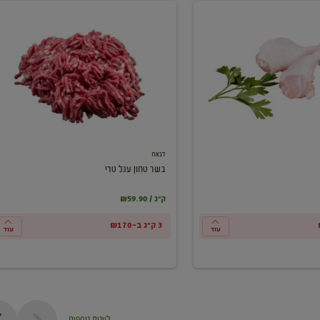
בשר
טחון
עגל
טרי
דבאח
בשר טחון עגל טרי
₪59.90 / ק"ג
3 ק"ג ב-₪170
עוד
עוד
ליינות נוספים