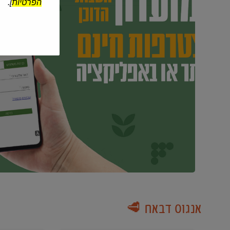
הפרטיות
].
אנגוס דבאח 🥩