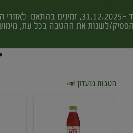
הטבות מועדון 📣
קנו
קנו
2
2
יח'
יח'
ממוצרי
יין