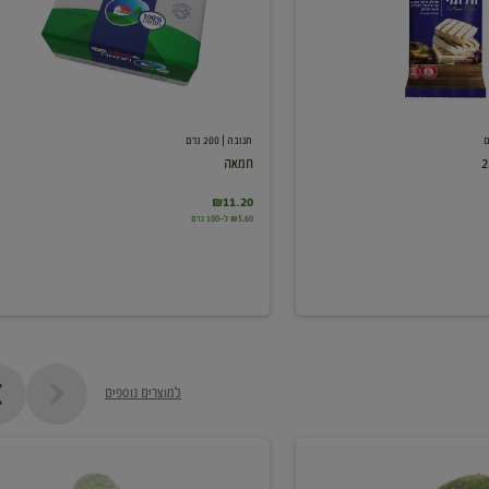
תנובה
| 200 גרם
חמאה
₪11.20
₪5.60 ל-100 גרם
למוצרים נוספים
מלפפון