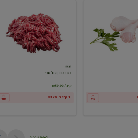
בשר
טחון
עגל
טרי
דבאח
בשר טחון עגל טרי
₪59.90 / ק"ג
3 ק"ג ב-₪170
עוד
עוד
ליינות נוספים