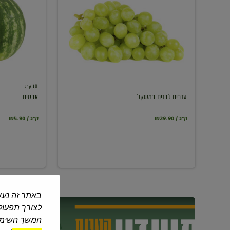
במשקל
10 ק"ג
ענבים לבנים במשקל
אבטיח
₪29.90 / ק"ג
₪4.90 / ק"ג
באתר זה נעש
לצורך תפעול 
המשך השימוש