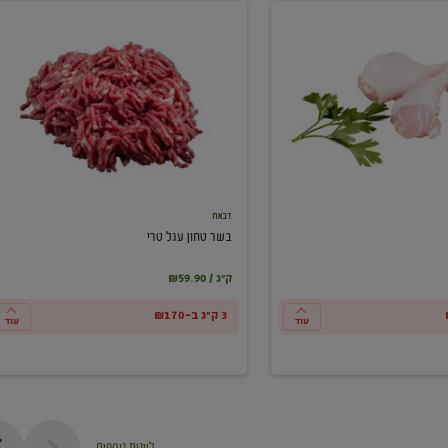
בשר
טחון
עגל
טרי
דבאח
בשר טחון עגל טרי
₪59.90 / ק"ג
3 ק"ג ב-₪170
עוד
עוד
ליינות נוספים