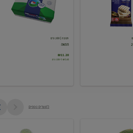
תנובה
| 200 גרם
חמאה
₪11.20
₪5.60 ל-100 גרם
למוצרים נוספים
מלפפון