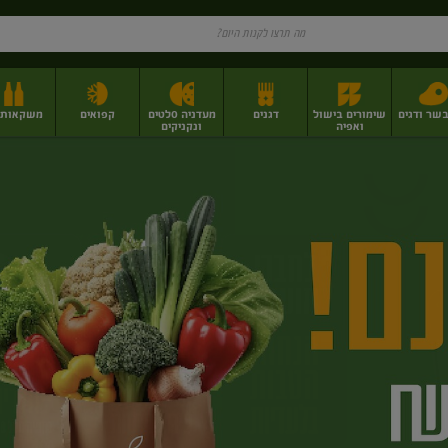
בשר ודגים
שימורים בישול
דגנים
מעדניה סלטים
קפואים
משקאות וי
ואפיה
ונקניקים
ז
פירות יבשים בתפזורת
פיצוחים, אגוזים וגרעינים
מגשי אירוח וסנדוויצ'ים
מגשי אירוח מוכנים