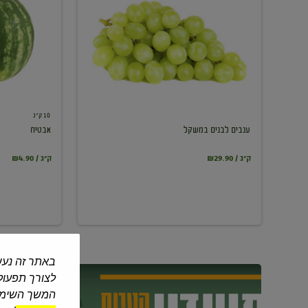
במשקל
10 ק"ג
ענבים לבנים במשקל
אבטיח
₪29.90 / ק"ג
₪4.90 / ק"ג
באתר זה נעש
לצורך תפעול 
המשך השימוש