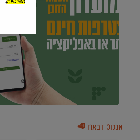
הפרטיות
].
אנגוס דבאח 🥩