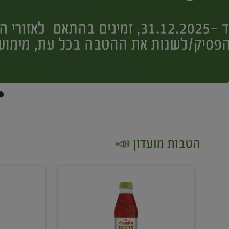
הטבות מועדון 📣
קנו
קנו
2
2
יח'
יח'
ממוצרי
יין