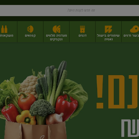
בשר ודגים
שימורים בישול
דגנים
מעדניה סלטים
קפואים
משקאות וי
ואפיה
ונקניקים
ז
פירות יבשים בתפזורת
פיצוחים, אגוזים וגרעינים
מגשי אירוח וסנדוויצ'ים
מגשי אירוח מוכנים