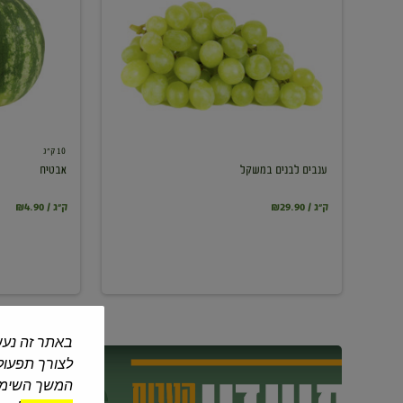
במשקל
10 ק"ג
ענבים לבנים במשקל
אבטיח
₪29.90 / ק"ג
₪4.90 / ק"ג
באתר זה נעש
לצורך תפעול 
המשך השימוש