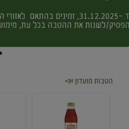
הטבות מועדון 📣
קנו
קנו
2
2
יח'
יח'
ממוצרי
יין