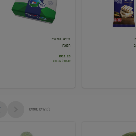
תנובה
| 200 גרם
חמאה
₪11.20
₪5.60 ל-100 גרם
למוצרים נוספים
מלפפון