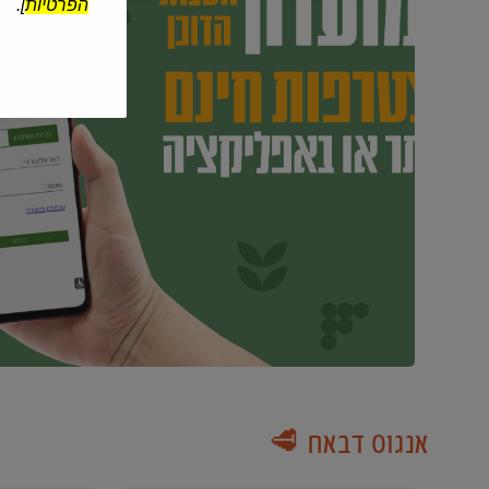
הפרטיות
].
אנגוס דבאח 🥩