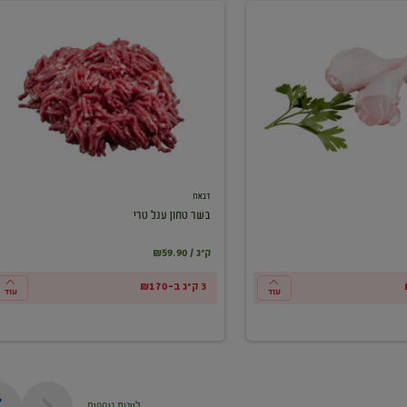
בשר
טחון
עגל
טרי
דבאח
בשר טחון עגל טרי
₪59.90 / ק"ג
3 ק"ג ב-₪170
עוד
עוד
ליינות נוספים