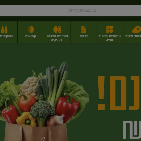
בשר ודגים
שימורים בישול
דגנים
מעדניה סלטים
קפואים
משקאות וי
ואפיה
ונקניקים
ז
פירות יבשים בתפזורת
פיצוחים, אגוזים וגרעינים
מגשי אירוח וסנדוויצ'ים
מגשי אירוח מוכנים