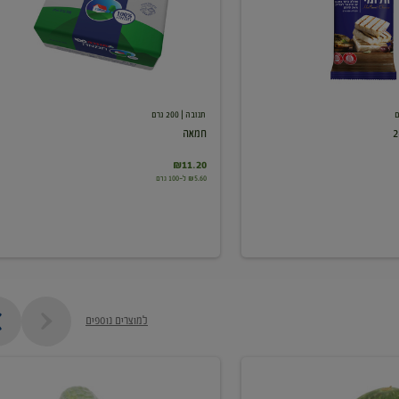
תנובה
| 200 גרם
חמאה
₪11.20
₪5.60 ל-100 גרם
למוצרים נוספים
מלפפון