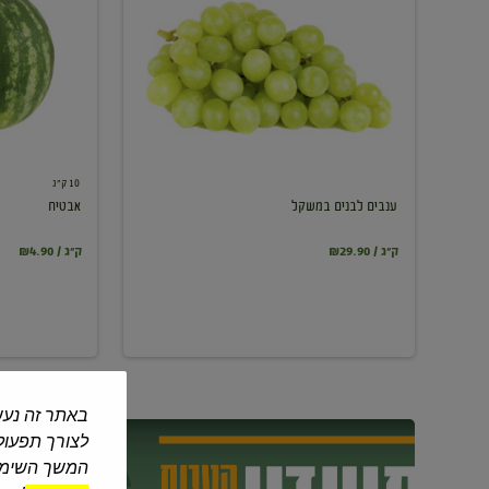
במשקל
10 ק"ג
ענבים לבנים במשקל
אבטיח
₪29.90 / ק"ג
₪4.90 / ק"ג
באתר זה נעש
לצורך תפעול 
המשך השימוש