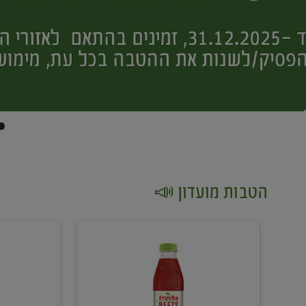
הטבות מועדון 📣
קנו
קנו
2
2
יח'
יח'
ממוצרי
יין