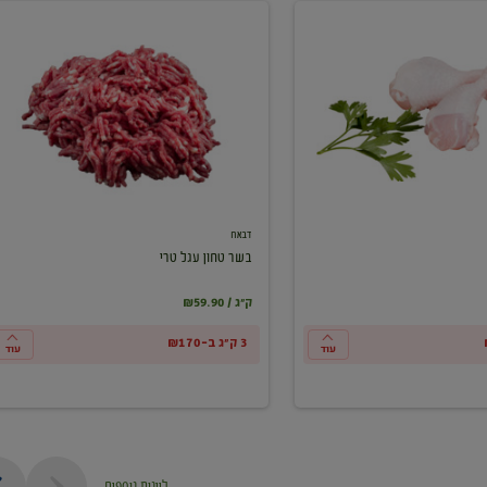
בשר
טחון
עגל
טרי
דבאח
בשר טחון עגל טרי
₪59.90 / ק"ג
3 ק"ג ב-₪170
עוד
עוד
ליינות נוספים