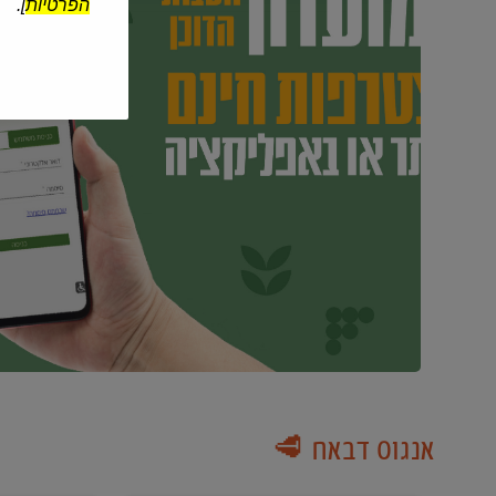
הפרטיות
].
אנגוס דבאח 🥩