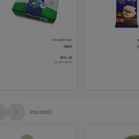
תנובה
| 200 גרם
חמאה
₪11.20
₪5.60 ל-100 גרם
למוצרים נוספים
מלפפון