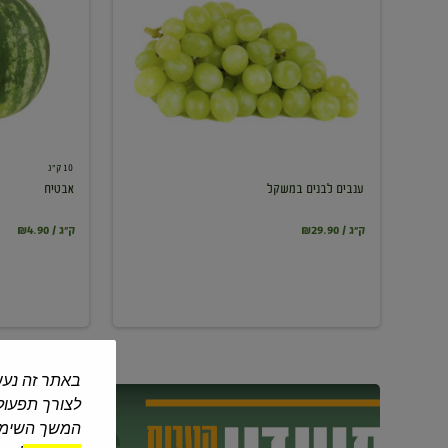
במשקל
10 ק"ג
ענבים לבנים במשקל
אבטיח
₪29.90 / ק"ג
₪4.90 / ק"ג
באתר זה נעש
לצורך תפעול 
המשך השימוש