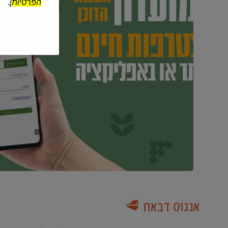
הפרטיות
].
אנגוס דבאח 🥩