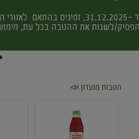
הטבות מועדון 📣
קנו
קנו
2
2
יח'
יח'
ממוצרי
יין