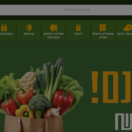
בשר ודגים
שימורים בישול
דגנים
מעדניה סלטים
קפואים
משקאות וי
ואפיה
ונקניקים
ז
פירות יבשים בתפזורת
פיצוחים, אגוזים וגרעינים
מגשי אירוח וסנדוויצ'ים
מגשי אירוח מוכנים