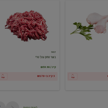
בשר
טחון
עגל
טרי
דבאח
בשר טחון עגל טרי
₪59.90 / ק"ג
3 ק"ג ב-₪170
עוד
עוד
ליינות נוספים