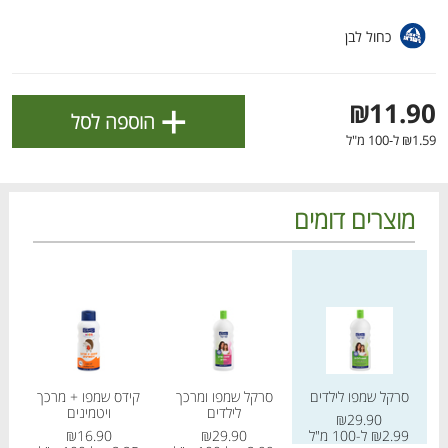
ולניהול ההעדפות, ראו את [
מדיניות הפרטיות
].
כחול לבן
אישור
+
₪11.90
הוספה לסל
₪1.59 ל-100 מ"ל
מוצרים דומים
מחיר מחירון
מחיר מחירון
מחיר
הטבות מועדון 📣
לכל המבצעים
סרקל שמפו לילדים
סרקל שמפו ומרכך
קידס שמפו + מרכך
קי
לילדים
ויטמינים
מו
מו
מו
מו
מו
מו
מו
מו
מו
מו
מו
מו
מו
מו
מו
מו
מו
מו
מו
מו
₪29.90
כל המוצרים
בית
מבצעים
הרשימות שלי
עגלה
₪2.99 ל-100 מ"ל
₪29.90
₪16.90
25