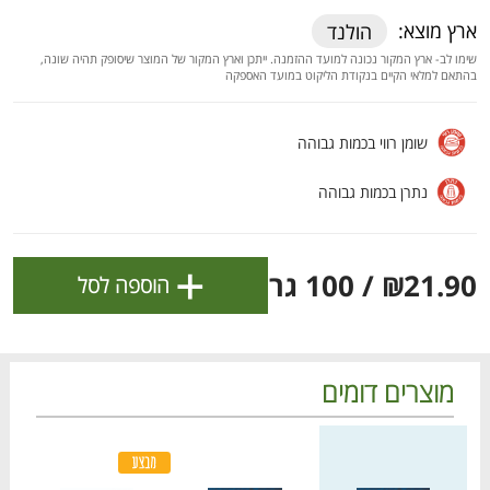
ולניהול ההעדפות, ראו את [
מדיניות הפרטיות
].
ארץ מוצא:
הולנד
שימו לב- ארץ המקור נכונה למועד ההזמנה. ייתכן וארץ המקור של המוצר שיסופק תהיה שונה,
בהתאם למלאי הקיים בנקודת הליקוט במועד האספקה
אישור
שומן רווי בכמות גבוהה
נתרן בכמות גבוהה
+
₪21.90
/ 100 גרם
הוספה לסל
הטבות מועדון 📣
מוצרים דומים
לכל המבצעים
מחיר מחירון
מחיר מחירון
מחיר
מחיר
מו
מו
מו
מו
מו
מו
מו
מו
מו
מו
מו
מו
מו
מו
מו
מו
מו
מו
מו
מו
כל המוצרים
בית
מבצעים
הרשימות שלי
עגלה