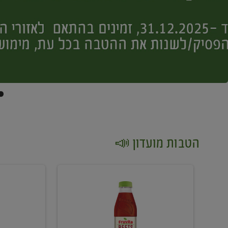
הטבות מועדון 📣
קנו
קנו
2
2
יח'
יח'
ממוצרי
יין