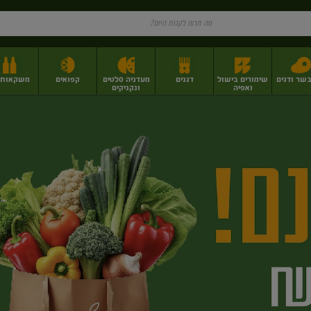
בשר ודגים
שימורים בישול
דגנים
מעדניה סלטים
קפואים
משקאות וי
ואפיה
ונקניקים
ז
פירות יבשים בתפזורת
פיצוחים, אגוזים וגרעינים
מגשי אירוח וסנדוויצ'ים
מגשי אירוח מוכנים