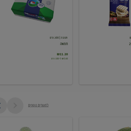
תנובה
| 200 גרם
חמאה
₪11.20
₪5.60 ל-100 גרם
למוצרים נוספים
מלפפון