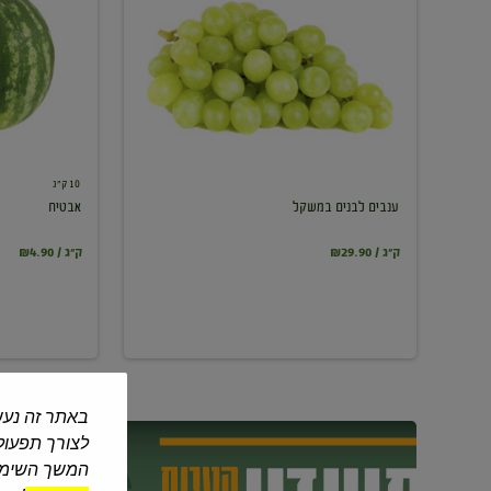
במשקל
10 ק"ג
ענבים לבנים במשקל
אבטיח
₪29.90 / ק"ג
₪4.90 / ק"ג
באתר זה נעש
לצורך תפעול 
המשך השימוש