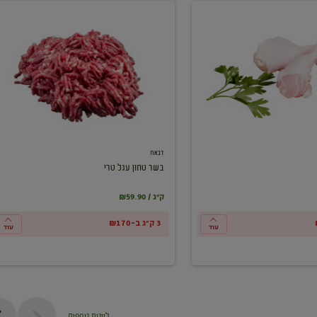
בשר
טחון
עגל
טרי
דבאח
בשר טחון עגל טרי
₪59.90 / ק"ג
3 ק"ג ב-₪170
עוד
עוד
ליינות נוספים