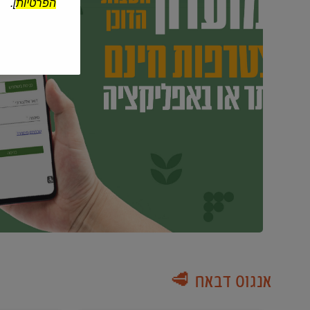
הפרטיות
].
אנגוס דבאח 🥩