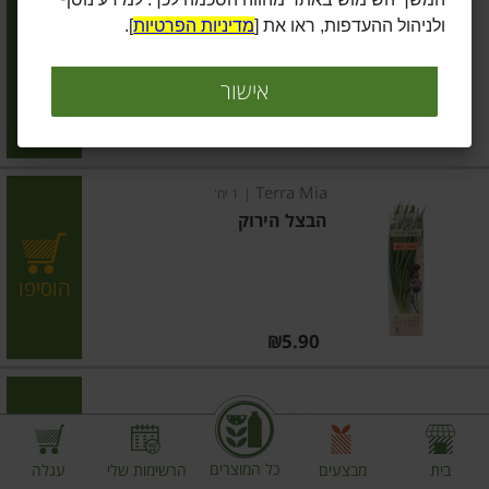
כוסברה
ולניהול ההעדפות, ראו את [
מדיניות הפרטיות
].
הוסיפו
אישור
מחיר מחירון
₪5.90
Terra Mia
|
1 יח'
הבצל הירוק
הוסיפו
מחיר מחירון
₪5.90
שמיר
כל המוצרים
בית
מבצעים
הרשימות שלי
עגלה
הוסיפו