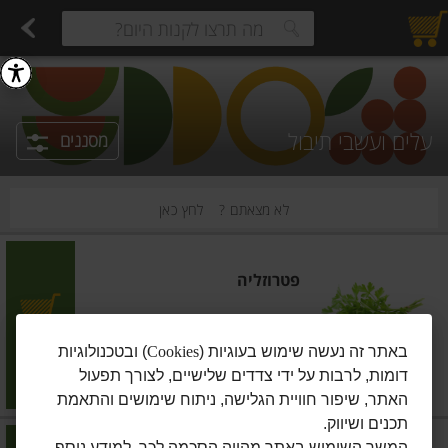
רקות
עלים ועשבי תיבול
פירות
פירות חתוכים
פירות יבשים ארוז
פירות יבשים בתפזורת
פיצוחים, אגוזים וגרעינים
מגשי אירוח מוכנים
ביצים טריות
חלב
חל
estions.
עלים ועשבי תיבול
מסננים
לא מצאתם ?
לחץ כאן
פטרוזליה
הוסיפו
באתר זה נעשה שימוש בעוגיות (
Cookies
) ובטכנולוגיות
דומות, לרבות על ידי צדדים שלישיים, לצורך תפעול
מחיר מחירון
₪5.90
האתר, שיפור חוויית הגלישה, ניתוח שימושים והתאמת
תכנים ושיווק.
המשך השימוש באתר מהווה הסכמה לכך. למידע נוסף