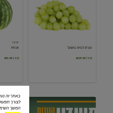
במשקל
10 ק"ג
ענבים לבנים במשקל
אבטיח
₪29.90 / ק"ג
₪4.90 / ק"ג
באתר זה נעש
לצורך תפעול 
המשך השימוש