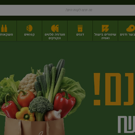
בשר ודגים
שימורים בישול
דגנים
מעדניה סלטים
קפואים
משקאות וי
ואפיה
ונקניקים
ז
פירות יבשים בתפזורת
פיצוחים, אגוזים וגרעינים
מגשי אירוח וסנדוויצ'ים
מגשי אירוח מוכנים