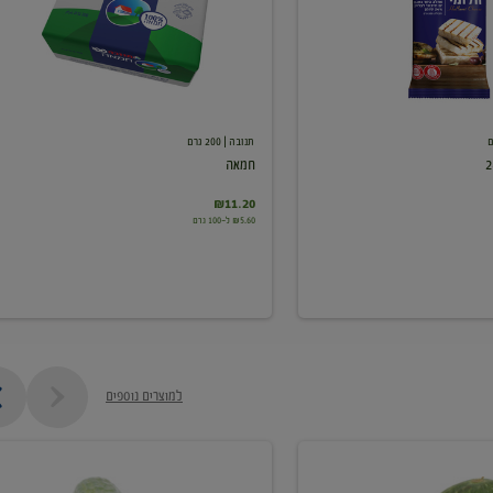
תנובה
| 200 גרם
חמאה
₪11.20
₪5.60 ל-100 גרם
למוצרים נוספים
מלפפון