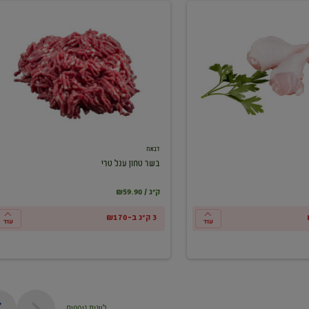
בשר
טחון
עגל
טרי
דבאח
בשר טחון עגל טרי
₪59.90 / ק"ג
3 ק"ג ב-₪170
עוד
עוד
ליינות נוספים