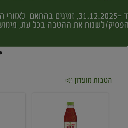
הטבות מועדון 📣
קנו
קנו
2
2
יח'
יח'
ממוצרי
יין