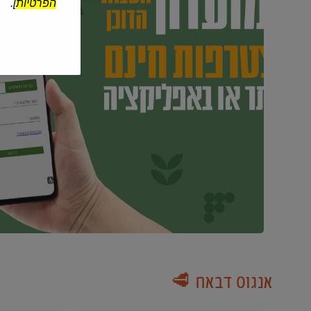
הפרטיות
].
אנגוס דבאח 🥩