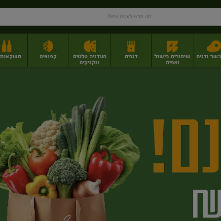
בשר ודגים
שימורים בישול
דגנים
מעדניה סלטים
קפואים
משקאות וי
ואפיה
ונקניקים
ז
פירות יבשים בתפזורת
פיצוחים, אגוזים וגרעינים
מגשי אירוח וסנדוויצ'ים
מגשי אירוח מוכנים