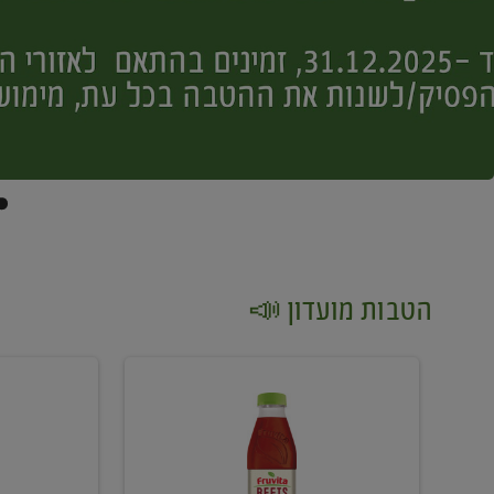
הטבות מועדון 📣
קנו
קנו
2
2
יח'
יח'
ממוצרי
יין