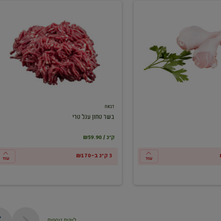
בשר
טחון
עגל
טרי
דבאח
בשר טחון עגל טרי
₪59.90 / ק"ג
3 ק"ג ב-₪170
עוד
עוד
ליינות נוספים