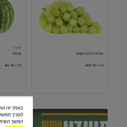
במשקל
10 ק"ג
ענבים לבנים במשקל
אבטיח
₪29.90 / ק"ג
₪4.90 / ק"ג
באתר זה נעש
לצורך תפעול 
המשך השימוש