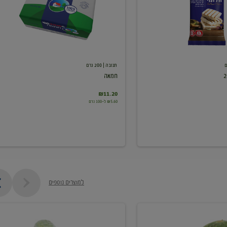
תנובה
| 200 גרם
חמאה
₪11.20
₪5.60 ל-100 גרם
למוצרים נוספים
מלפפון