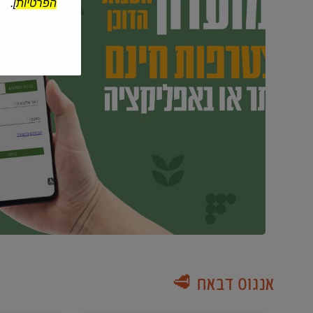
הפרטיות
].
אנגוס דבאח 🥩