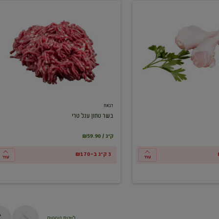
בשר
טחון
עגל
טרי
דבאח
בשר טחון עגל טרי
₪59.90 / ק"ג
3 ק"ג ב-₪170
עוד
עוד
ליינות נוספים