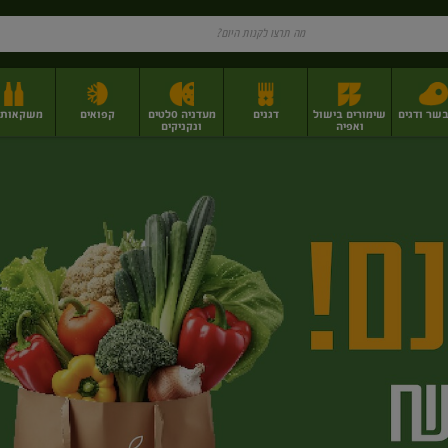
בשר ודגים
שימורים בישול
דגנים
מעדניה סלטים
קפואים
משקאות וי
ואפיה
ונקניקים
ז
פירות יבשים בתפזורת
פיצוחים, אגוזים וגרעינים
מגשי אירוח וסנדוויצ'ים
מגשי אירוח מוכנים