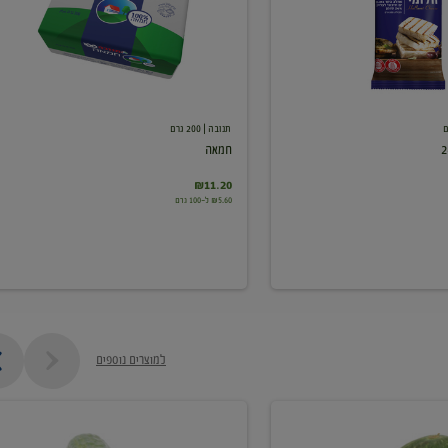
תנובה
| 200 גרם
חמאה
₪11.20
₪5.60 ל-100 גרם
למוצרים נוספים
מלפפון