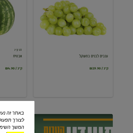
במשקל
10 ק"ג
ענבים לבנים במשקל
אבטיח
₪29.90 / ק"ג
₪4.90 / ק"ג
באתר זה נעש
לצורך תפעול 
המשך השימוש