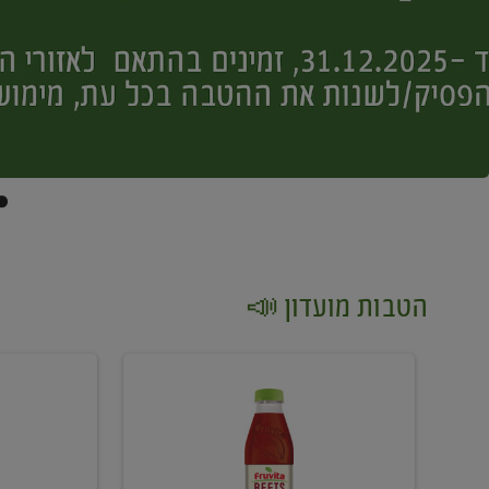
הטבות מועדון 📣
קנו
קנו
2
2
יח'
יח'
ממוצרי
יין