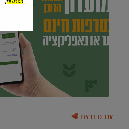
הפרטיות
].
אנגוס דבאח 🥩