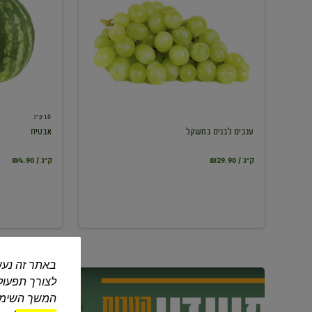
במשקל
10 ק"ג
ענבים לבנים במשקל
אבטיח
₪29.90 / ק"ג
₪4.90 / ק"ג
באתר זה נעש
לצורך תפעול 
המשך השימוש