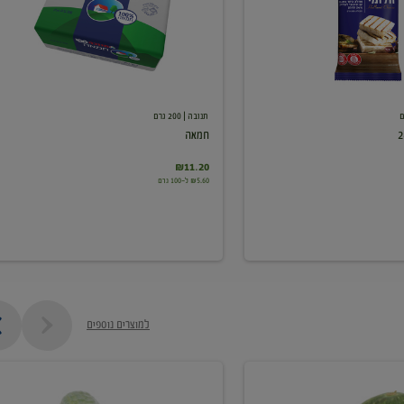
תנובה
| 200 גרם
חמאה
₪11.20
₪5.60 ל-100 גרם
למוצרים נוספים
מלפפון