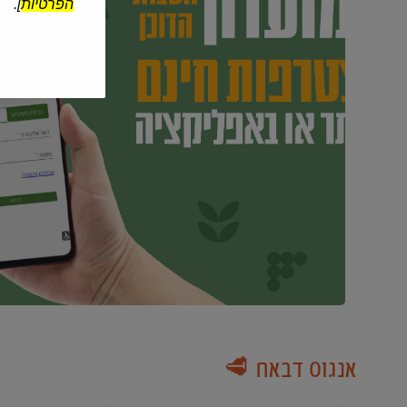
הפרטיות
].
אנגוס דבאח 🥩