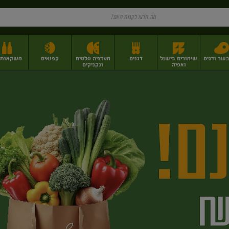
בשר ודגים
שימורים בישול
דגנים
מעדניה סלטים
קפואים
משקאות וי
ואפיה
ונקניקים
ז
פירות יבשים בתפזורת
פיצוחים, אגוזים וגרעינים
מגשי אירוח וסנדוויצ'ים
מגשי אירוח מוכנים