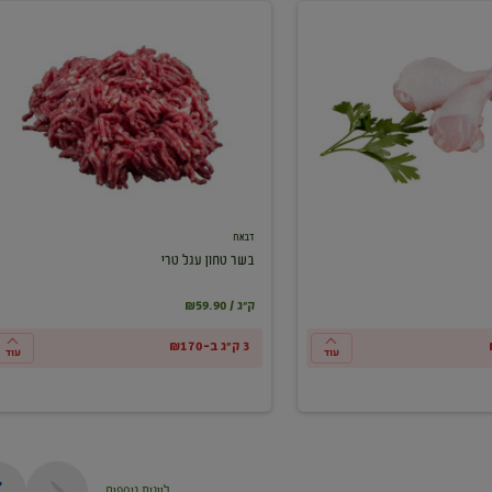
בשר
טחון
עגל
טרי
דבאח
בשר טחון עגל טרי
₪59.90 / ק"ג
3 ק"ג ב-₪170
עוד
עוד
ליינות נוספים