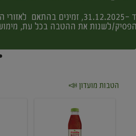
הטבות מועדון 📣
קנו
קנו
2
2
יח'
יח'
ממוצרי
יין