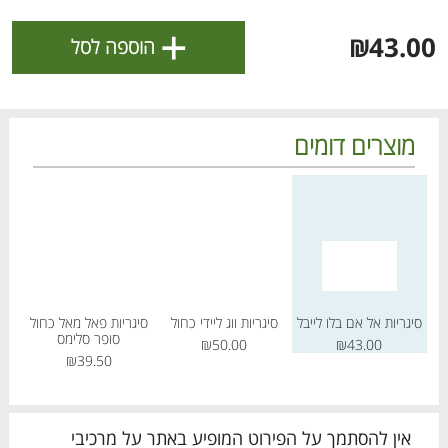
ולניהול ההעדפות, ראו את [
מדיניות הפרטיות
].
+
₪43.00
הוספה לסל
אישור
מוצרים דומים
מחיר מחירון
מחיר מחירון
מחיר
סיגריות אל אם בלו לייבל
סיגריות ווג ליידי כחול
סיגריות פאל מאל כחול
סיג
סופר סלימס
₪50.00
₪43.00
הטבות מועדון 📣
לכל המבצעים
₪39.50
מו
מו
מו
מו
מו
מו
מו
מו
מו
מו
מו
מו
מו
מו
מו
מו
מו
מו
מו
מו
כל המוצרים
בית
מבצעים
הרשימות שלי
עגלה
אין להסתמך על הפירוט המופיע באתר על מרכיבי