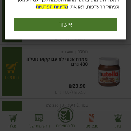
קרם מובחר למריחה
ולניהול ההעדפות, ראו את [
מדיניות הפרטיות
].
הוסיפו
אישור
מחיר מחירון
₪14.90
₪2.98 ל-100 גרם
נוטלה
|
400 גרם
ממרח אגוזי לוז עם קקאו נוטלה
400 גרם
הוסיפו
מחיר מחירון
₪23.90
₪5.98 ל-100 גרם
בטר & דיפרנט
|
350 גרם
חמאת בוטנים טבעית
כל המוצרים
בית
מבצעים
הרשימות שלי
עגלה
הוסיפו