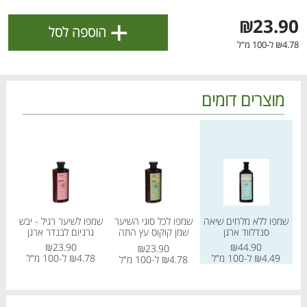
ולניהול ההעדפות, ראו את [
מדיניות הפרטיות
].
+
₪23.90
הוספה לסל
₪4.78 ל-100 מ"ל
אישור
מוצרים דומים
מחיר מחירון
מחיר מחירון
מחיר
שמפו ללא מלחים שיאה
שמפו לכל סוגי השיער
שמפו לשיער רגיל - יבש
מרכ
סנדלווד ארגן
שמן קוקוס עץ התה
גרניום לבנדר ארגן
ג
הטבות מועדון 📣
אלוורה
לכל המבצעים
₪23.90
₪44.90
₪23.90
₪4.49 ל-100 מ"ל
₪4.78 ל-100 מ"ל
78
₪4.78 ל-100 מ"ל
מו
מו
מו
מו
מו
מו
מו
מו
מו
מו
מו
מו
מו
מו
מו
מו
מו
מו
מו
מו
כל המוצרים
בית
מבצעים
הרשימות שלי
עגלה