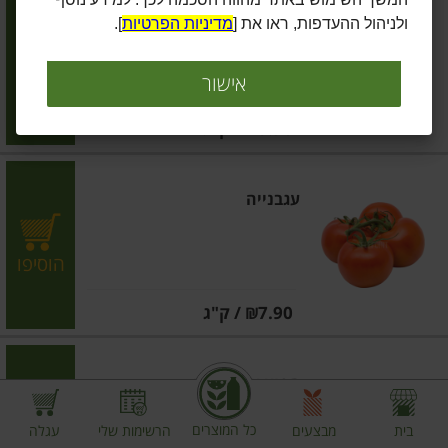
בצל יבש
ולניהול ההעדפות, ראו את [
מדיניות הפרטיות
].
הוסיפו
אישור
מחיר מחירון
₪5.90
/ ק"ג
עגבנייה
הוסיפו
מחיר מחירון
₪7.90
/ ק"ג
תפוא אדום ארוז
כל המוצרים
בית
מבצעים
הרשימות שלי
עגלה
הוסיפו