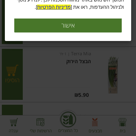
כוסברה
ולניהול ההעדפות, ראו את [
מדיניות הפרטיות
].
הוסיפו
אישור
מחיר מחירון
₪5.90
Terra Mia
|
1 יח'
הבצל הירוק
הוסיפו
מחיר מחירון
₪5.90
שמיר
כל המוצרים
בית
מבצעים
הרשימות שלי
עגלה
הוסיפו