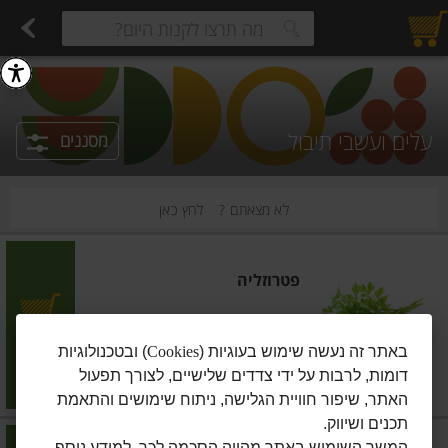
רקות
עלים ועשבי תיבול
פירות
פירות חתוכים
פירות יבשים ארוז
פירות יבשים בתפזורת
פיצוחים, אגוזים וגרעינים
מגשי אירוח מוכנים
ביצים טריות
חלב
חל
estions.
עלים ועשבי תיבול
מסננים
לא מצאתם ?
לחץ כאן
פטרוזליה
הוסיפו
באתר זה נעשה שימוש בעוגיות (
Cookies
) ובטכנולוגיות
דומות, לרבות על ידי צדדים שלישיים, לצורך תפעול
מחיר מחירון
₪5.90
האתר, שיפור חוויית הגלישה, ניתוח שימושים והתאמת
תכנים ושיווק.
המשך השימוש באתר מהווה הסכמה לכך. למידע נוסף