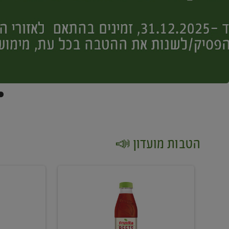
הטבות מועדון 📣
קנו
קנו
2
2
יח'
יח'
ממוצרי
יין