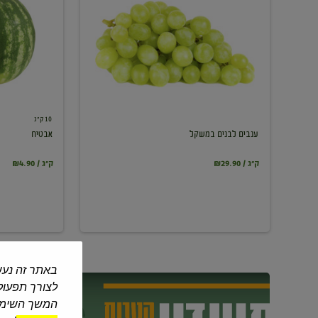
במשקל
10 ק"ג
ענבים לבנים במשקל
אבטיח
₪29.90 / ק"ג
₪4.90 / ק"ג
באתר זה נעש
לצורך תפעול 
המשך השימוש