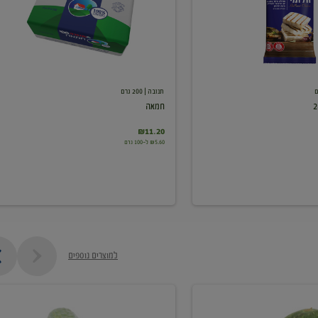
תנובה
| 200 גרם
חמאה
₪11.20
₪5.60 ל-100 גרם
למוצרים נוספים
מלפפון