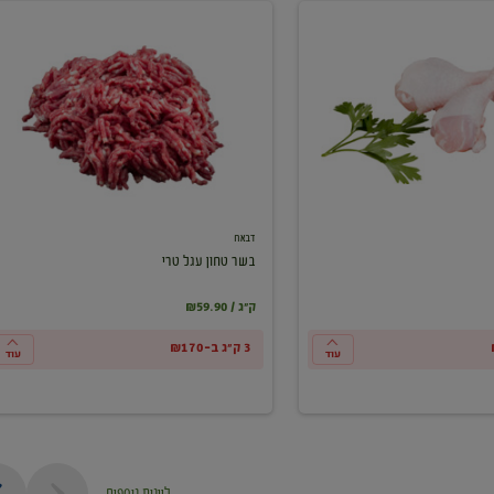
בשר
טחון
עגל
טרי
דבאח
בשר טחון עגל טרי
₪59.90 / ק"ג
3 ק"ג ב-₪170
עוד
עוד
ליינות נוספים