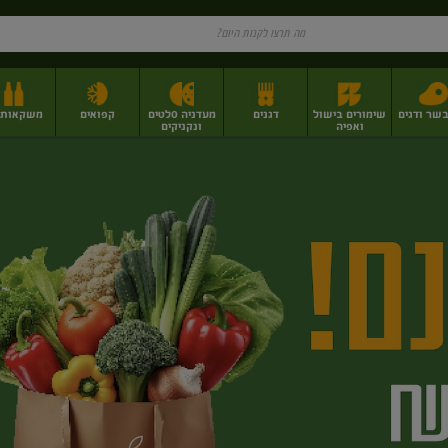
בשר ודגים
שימורים בישול
דגנים
מעדניה סלטים
קפואים
משקאות וי
ואפיה
ונקניקים
ז
פירות יבשים בתפזורת
פיצוחים, אגוזים וגרעינים
מגשי אירוח וסנדוויצ'ים
מגשי אירוח מוכנים