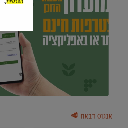
הפרטיות
].
אנגוס דבאח 🥩