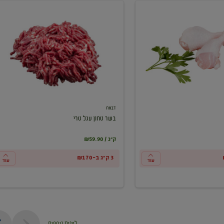
בשר
טחון
עגל
טרי
דבאח
בשר טחון עגל טרי
₪59.90 / ק"ג
3 ק"ג ב-₪170
עוד
עוד
ליינות נוספים