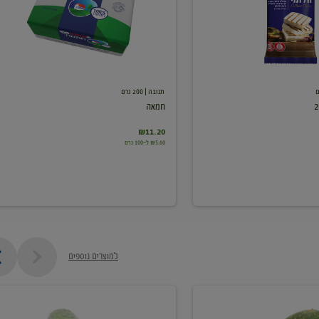
תנובה
| 200 גרם
חמאה
₪11.20
₪5.60 ל-100 גרם
למוצרים נוספים
מלפפון