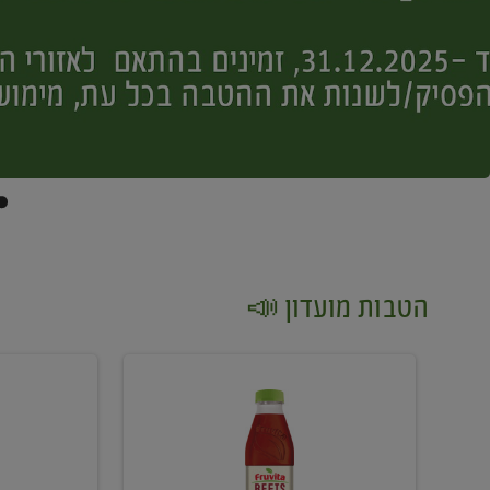
הטבות מועדון 📣
קנו
קנו
2
2
יח'
יח'
ממוצרי
יין