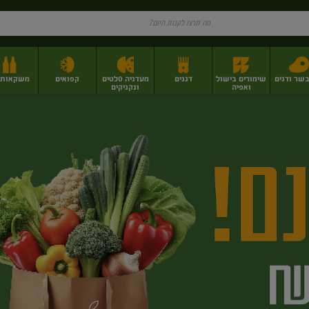
בשר ודגים
שימורים בישול
דגנים
מעדניה סלטים
קפואים
משקאות וי
ואפיה
ונקניקים
ז
פירות יבשים בתפזורת
פיצוחים, אגוזים וגרעינים
מגשי אירוח וסנדוויצ'ים
מגשי אירוח מוכנים