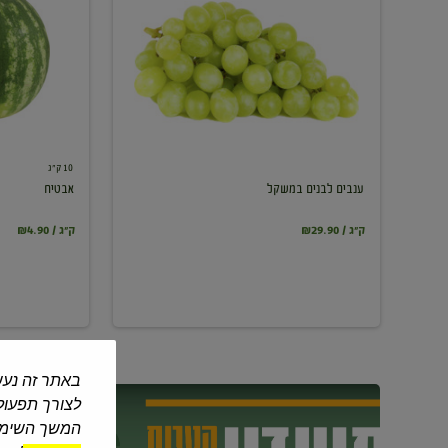
במשקל
10 ק"ג
ענבים לבנים במשקל
אבטיח
₪29.90 / ק"ג
₪4.90 / ק"ג
באתר זה נעש
לצורך תפעול 
המשך השימוש