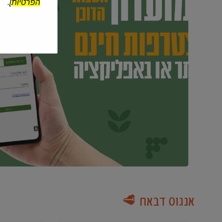
הפרטיות
].
אנגוס דבאח 🥩