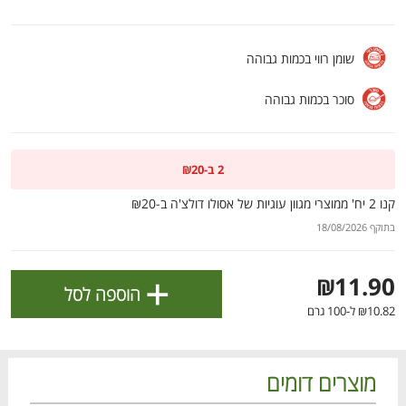
ולניהול ההעדפות, ראו את [
מדיניות הפרטיות
].
שומן רווי בכמות גבוהה
אישור
סוכר בכמות גבוהה
2 ב-₪20
קנו 2 יח' ממוצרי מגוון עוגיות של אסולו דולצ'ה ב-₪20
בתוקף 18/08/2026
+
₪11.90
הוספה לסל
₪10.82 ל-100 גרם
הטבות מועדון 📣
לכל המבצעים
מוצרים דומים
מו
מו
מו
מו
מו
מו
מו
מו
מו
מו
מו
מו
מו
מו
מו
מו
מו
מו
מו
מו
כל המוצרים
בית
מבצעים
הרשימות שלי
עגלה