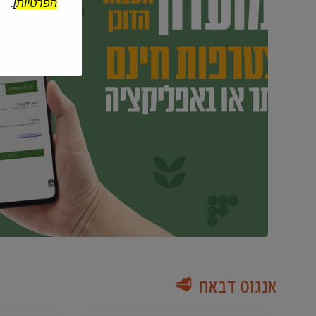
הפרטיות
].
אנגוס דבאח 🥩