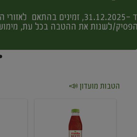
הטבות מועדון 📣
קנו
קנו
2
2
יח'
יח'
ממוצרי
יין