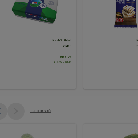
תנובה
| 200 גרם
חמאה
₪11.20
₪5.60 ל-100 גרם
למוצרים נוספים
מלפפון