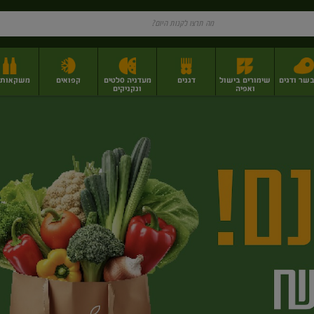
בשר ודגים
שימורים בישול
דגנים
מעדניה סלטים
קפואים
משקאות וי
ואפיה
ונקניקים
ז
פירות יבשים בתפזורת
פיצוחים, אגוזים וגרעינים
מגשי אירוח וסנדוויצ'ים
מגשי אירוח מוכנים