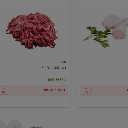
בשר
טחון
עגל
טרי
דבאח
בשר טחון עגל טרי
₪59.90 / ק"ג
3 ק"ג ב-₪170
עוד
עוד
ליינות נוספים