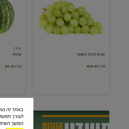
במשקל
10 ק"ג
ענבים לבנים במשקל
אבטיח
₪29.90 / ק"ג
₪4.90 / ק"ג
באתר זה נעש
לצורך תפעול 
המשך השימוש