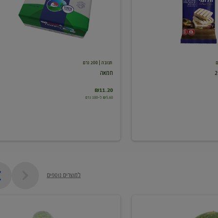
תנובה
| 200 גרם
חמאה
₪11.20
₪5.60 ל-100 גרם
למוצרים נוספים
מלפפון