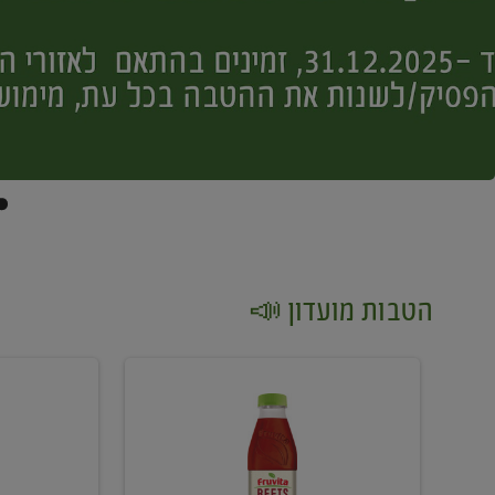
הטבות מועדון 📣
קנו
קנו
2
2
יח'
יח'
ממוצרי
יין