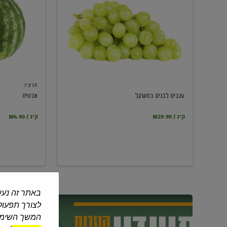
במשקל
10 ק"ג
ענבים לבנים במשקל
אבטיח
₪29.90 / ק"ג
₪4.90 / ק"ג
באתר זה נעש
לצורך תפעול 
המשך השימוש