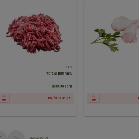
בשר
טחון
עגל
טרי
דבאח
בשר טחון עגל טרי
₪59.90 / ק"ג
3 ק"ג ב-₪170
עוד
עוד
ליינות נוספים