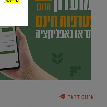
הפרטיות
].
אנגוס דבאח 🥩