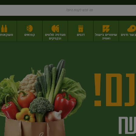
בשר ודגים
שימורים בישול
דגנים
מעדניה סלטים
קפואים
משקאות וי
ואפיה
ונקניקים
ז
פירות יבשים בתפזורת
פיצוחים, אגוזים וגרעינים
מגשי אירוח וסנדוויצ'ים
מגשי אירוח מוכנים