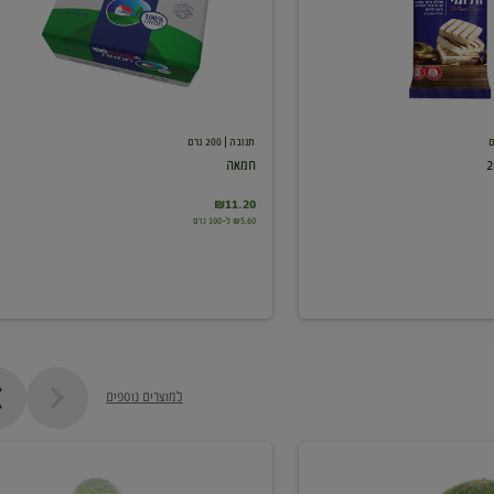
תנובה
| 200 גרם
חמאה
₪11.20
₪5.60 ל-100 גרם
למוצרים נוספים
מלפפון