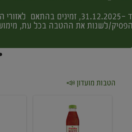
הטבות מועדון 📣
קנו
קנו
2
2
יח'
יח'
ממוצרי
יין