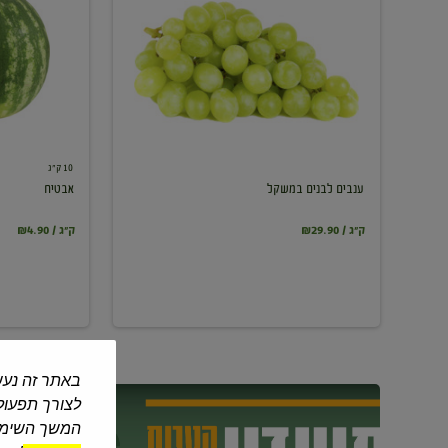
במשקל
10 ק"ג
ענבים לבנים במשקל
אבטיח
₪29.90 / ק"ג
₪4.90 / ק"ג
באתר זה נעש
לצורך תפעול 
המשך השימוש