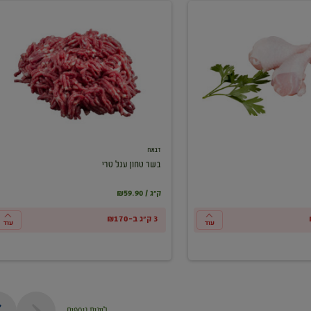
בשר
טחון
עגל
טרי
דבאח
בשר טחון עגל טרי
₪59.90 / ק"ג
3 ק"ג ב-₪170
עוד
עוד
ליינות נוספים