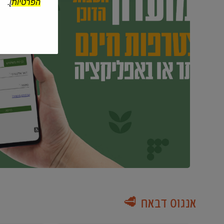
הפרטיות
].
אנגוס דבאח 🥩