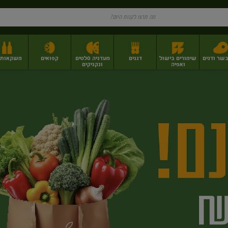
בשר ודגים
שימורים בישול
דגנים
מעדניה סלטים
קפואים
משקאות וי
ואפיה
ונקניקים
ז
פירות יבשים בתפזורת
פיצוחים, אגוזים וגרעינים
מגשי אירוח וסנדוויצ'ים
מגשי אירוח מוכנים