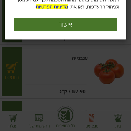
בצל יבש
ולניהול ההעדפות, ראו את [
מדיניות הפרטיות
].
הוסיפו
אישור
מחיר מחירון
₪5.90
/ ק"ג
עגבנייה
הוסיפו
מחיר מחירון
₪7.90
/ ק"ג
תפוא אדום ארוז
כל המוצרים
בית
מבצעים
הרשימות שלי
עגלה
הוסיפו