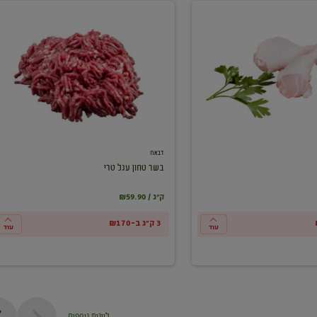
בשר
טחון
עגל
טרי
דבאח
בשר טחון עגל טרי
₪59.90 / ק"ג
3 ק"ג ב-₪170
עוד
עוד
ליינות נוספים