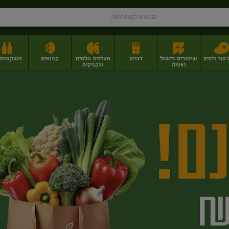
בשר ודגים
שימורים בישול
דגנים
מעדניה סלטים
קפואים
משקאות וי
ואפיה
ונקניקים
ז
פירות יבשים בתפזורת
פיצוחים, אגוזים וגרעינים
מגשי אירוח וסנדוויצ'ים
מגשי אירוח מוכנים