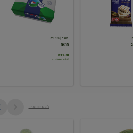
תנובה
| 200 גרם
חמאה
₪11.20
₪5.60 ל-100 גרם
למוצרים נוספים
מלפפון