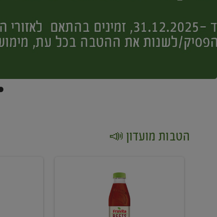
הטבות מועדון 📣
קנו
קנו
2
2
יח'
יח'
ממוצרי
יין