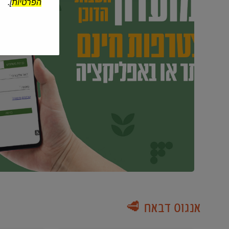
הפרטיות
].
אנגוס דבאח 🥩