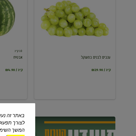
במשקל
10 ק"ג
ענבים לבנים במשקל
אבטיח
₪29.90 / ק"ג
₪4.90 / ק"ג
באתר זה נעש
לצורך תפעול 
המשך השימוש