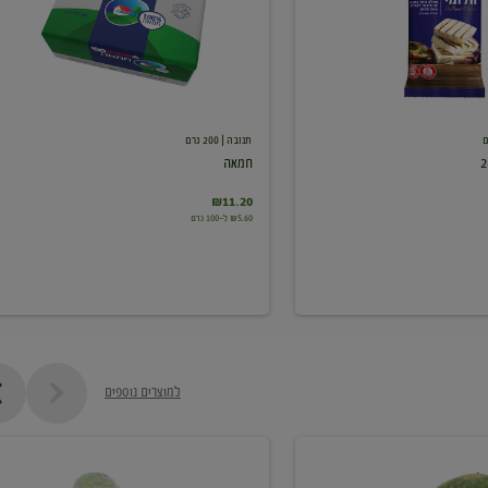
תנובה
| 200 גרם
חמאה
₪11.20
₪5.60 ל-100 גרם
למוצרים נוספים
מלפפון