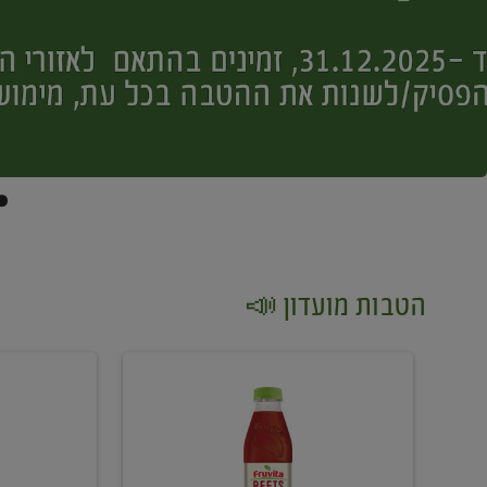
הטבות מועדון 📣
קנו
קנו
2
2
יח'
יח'
ממוצרי
יין