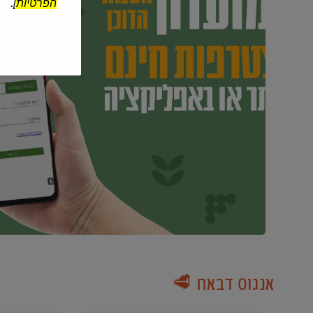
הפרטיות
].
אנגוס דבאח 🥩