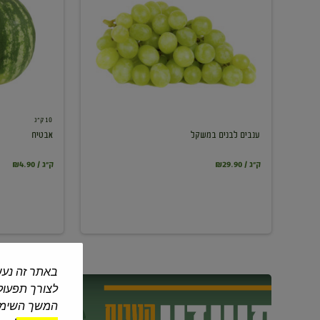
במשקל
10 ק"ג
ענבים לבנים במשקל
אבטיח
₪29.90 / ק"ג
₪4.90 / ק"ג
באתר זה נעש
לצורך תפעול 
המשך השימוש