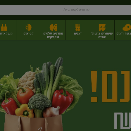
בשר ודגים
שימורים בישול
דגנים
מעדניה סלטים
קפואים
משקאות וי
ואפיה
ונקניקים
ז
פירות יבשים בתפזורת
פיצוחים, אגוזים וגרעינים
מגשי אירוח וסנדוויצ'ים
מגשי אירוח מוכנים