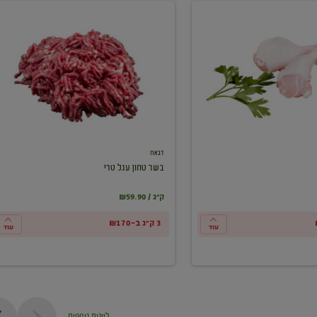
בשר
טחון
עגל
טרי
דבאח
בשר טחון עגל טרי
₪59.90 / ק"ג
3 ק"ג ב-₪170
עוד
עוד
ליינות נוספים