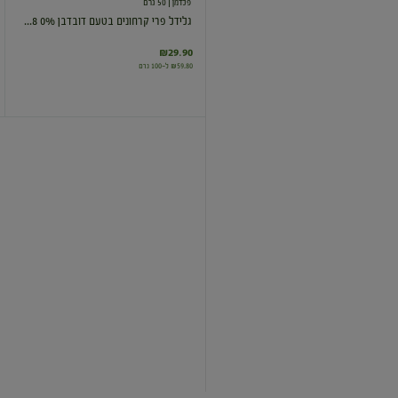
פלדמן
| 50 גרם
גלידל פרי קרחונים בטעם דובדבן 0% 8...
₪29.90
₪59.80 ל-100 גרם
טילון
אקסטרים
וניל
6
יחידות
נסטלה
| 6×72 גרם
טילון אקסטרים וניל 6 יחידות
₪32.90
₪7.62 ל-100 גרם