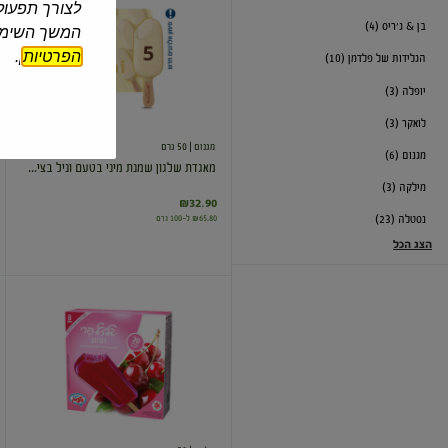
לצורך תפעול 
שלגון
בן & ג'ריס (4)
שמנת
המשך השימוש
מיני
הפרטיות
].
הגלידות של פלדמן (10)
בטעם
וניל
יופלה (3)
בציפוי
שוקולד
לואקר (3)
לבן
מגנום
| 50 גרם
מגנום (6)
מאגדת שלגון שמנת מיני בטעם וניל בצי...
מילקה (3)
₪32.90
₪65.80 ל-100 גרם
נסטלה (23)
הצג הכל
גלידל
פרי
קרחונים
בטעם
דובדבן
0%
8
יחידות