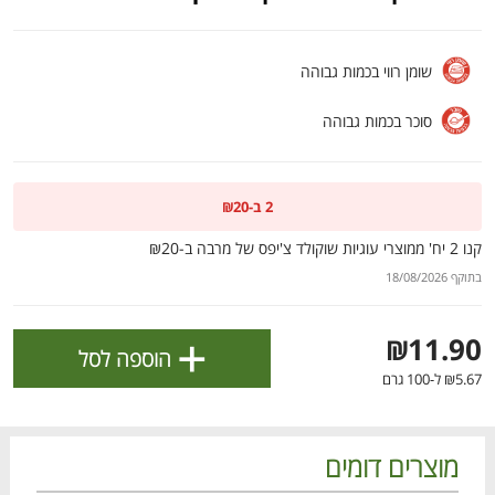
ולניהול ההעדפות, ראו את [
מדיניות הפרטיות
].
שומן רווי בכמות גבוהה
אישור
סוכר בכמות גבוהה
2 ב-₪20
קנו 2 יח' ממוצרי עוגיות שוקולד צ'יפס של מרבה ב-₪20
בתוקף 18/08/2026
+
₪11.90
הוספה לסל
₪5.67 ל-100 גרם
הטבות מועדון 📣
לכל המבצעים
מוצרים דומים
מו
מו
מו
מו
מו
מו
מו
מו
מו
מו
מו
מו
מו
מו
מו
מו
מו
מו
מו
מו
כל המוצרים
בית
מבצעים
הרשימות שלי
עגלה