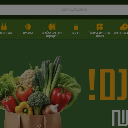
בשר ודגים
שימורים בישול
דגנים
מעדניה סלטים
קפואים
משקאות וי
ואפיה
ונקניקים
ז
פירות יבשים בתפזורת
פיצוחים, אגוזים וגרעינים
מגשי אירוח וסנדוויצ'ים
מגשי אירוח מוכנים