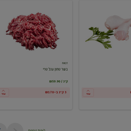
בשר
טחון
עגל
טרי
דבאח
בשר טחון עגל טרי
₪59.90 / ק"ג
3 ק"ג ב-₪170
עוד
עוד
ליינות נוספים