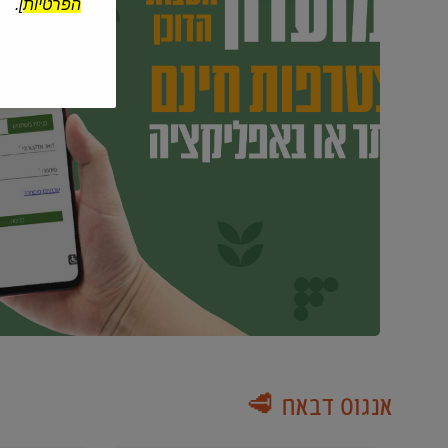
הפרטיות
].
אנגוס דבאח 🥩