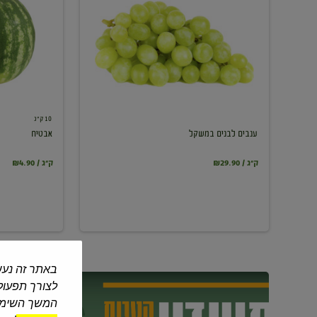
במשקל
10 ק"ג
ענבים לבנים במשקל
אבטיח
₪29.90 / ק"ג
₪4.90 / ק"ג
באתר זה נעש
לצורך תפעול 
המשך השימוש