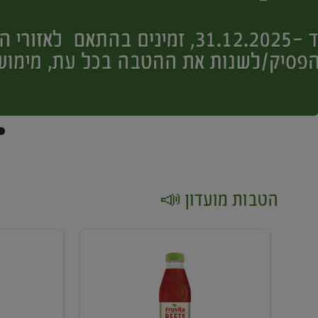
הטבות מועדון 📣
קנו
קנו
2
2
יח'
יח'
ממוצרי
יין