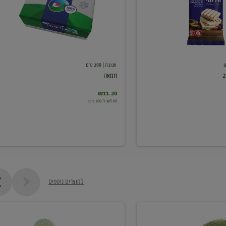
תנובה
| 200 גרם
חמאה
₪11.20
₪5.60 ל-100 גרם
למוצרים נוספים
מלפפון