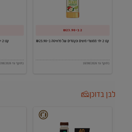
מיצים
וקבלו
ונקטרים
מצנן
של
יין
2 ב-₪23.90
פרוויטה
במתנה
קנו 2 יח' ממוצרי מיצים ונקטרים של פרוויטה ב-₪23.90
קנו 2 יח' יין וקבלו מצנן יין במתנה
ב-₪23.90
בתוקף עד 18/08/2026
בתוקף עד 18/08/2026
לבן בדוכן🧀
פרו
גבינת
משקה
חלומי
קרמל
24%
מלוח