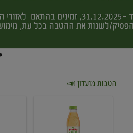
הטבות מועדון 📣
קנו
קנו
2
2
יח'
יח'
ממוצרי
יין