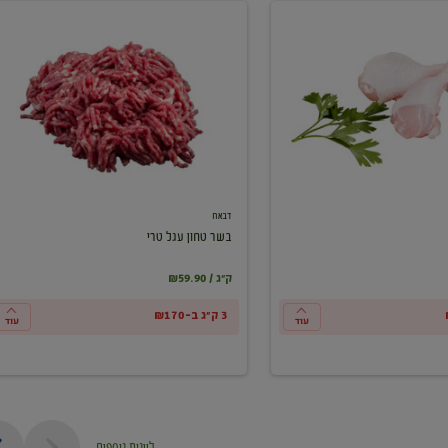
בשר
טחון
עגל
טרי
דבאח
בשר טחון עגל טרי
₪59.90 / ק"ג
3 ק"ג ב-₪170
עוד
עוד
ליינות נוספים