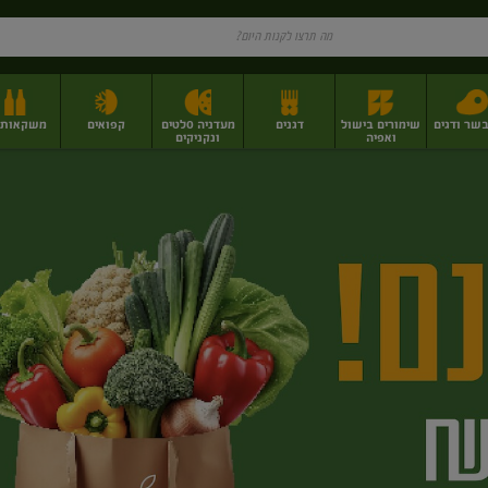
בשר ודגים
שימורים בישול
דגנים
מעדניה סלטים
קפואים
משקאות וי
ואפיה
ונקניקים
ז
פירות יבשים בתפזורת
פיצוחים, אגוזים וגרעינים
מגשי אירוח וסנדוויצ'ים
מגשי אירוח מוכנים