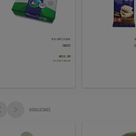
תנובה
| 200 גרם
חמאה
₪11.20
₪5.60 ל-100 גרם
למוצרים נוספים
מלפפון