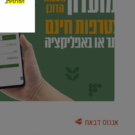
הפרטיות
].
אנגוס דבאח 🥩