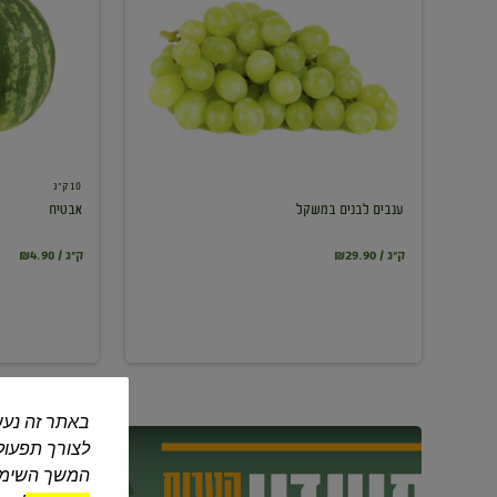
במשקל
10 ק"ג
ענבים לבנים במשקל
אבטיח
₪29.90 / ק"ג
₪4.90 / ק"ג
באתר זה נעש
לצורך תפעול 
המשך השימוש