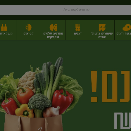
בשר ודגים
שימורים בישול
דגנים
מעדניה סלטים
קפואים
משקאות וי
ואפיה
ונקניקים
ז
פירות יבשים בתפזורת
פיצוחים, אגוזים וגרעינים
מגשי אירוח וסנדוויצ'ים
מגשי אירוח מוכנים