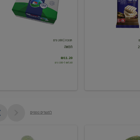
תנובה
| 200 גרם
חמאה
₪11.20
₪5.60 ל-100 גרם
למוצרים נוספים
מלפפון