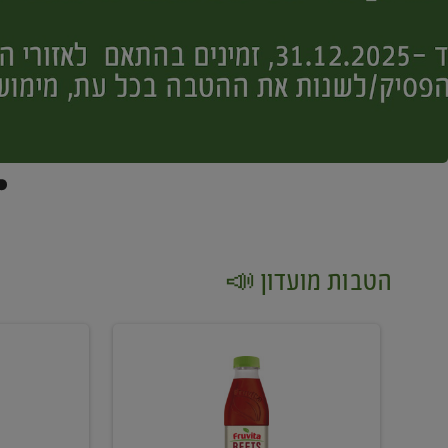
הטבות מועדון 📣
קנו
קנו
2
2
יח'
יח'
ממוצרי
יין