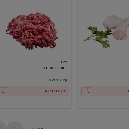
בשר
טחון
עגל
טרי
דבאח
בשר טחון עגל טרי
₪59.90 / ק"ג
3 ק"ג ב-₪170
עוד
עוד
ליינות נוספים