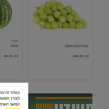
במשקל
10 ק"ג
ענבים לבנים במשקל
אבטיח
₪29.90 / ק"ג
₪4.90 / ק"ג
באתר זה נעש
לצורך תפעול 
המשך השימוש