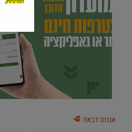
הפרטיות
].
אנגוס דבאח 🥩