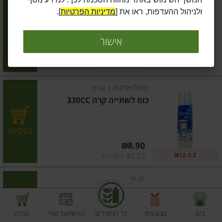
כוסות לשתיה קרה
ולניהול ההעדפות, ראו את [
מדיניות הפרטיות
].
הוסיפו
אישור
מחיר מחירון
₪6.90
₪0.69 ל-10 יח'
דנטס אריזות
|
40 יח'
כוס לשתייה קרה 330CC
הוסיפו
מחיר מחירון
₪8.90
2 ב-₪12
₪2.23 ל-10 יח'
50 יח'
כוס נייר 8OZ אר 50 דנטס
כל המוצרים
בית
מבצעים
הרשימות שלי
עגלה
הוסיפו