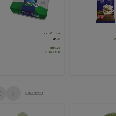
תנובה
| 200 גרם
חמאה
₪11.20
₪5.60 ל-100 גרם
למוצרים נוספים
מלפפון