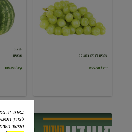
במשקל
10 ק"ג
ענבים לבנים במשקל
אבטיח
₪29.90 / ק"ג
₪4.90 / ק"ג
באתר זה נעש
לצורך תפעול 
המשך השימוש