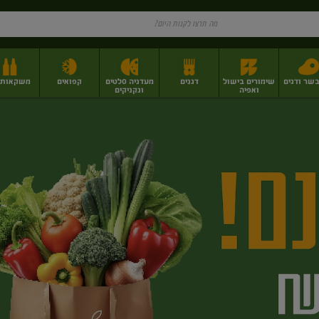
בשר ודגים
שימורים בישול
דגנים
מעדניה סלטים
קפואים
משקאות וי
ואפיה
ונקניקים
ז
פירות יבשים בתפזורת
פיצוחים, אגוזים וגרעינים
מגשי אירוח וסנדוויצ'ים
מגשי אירוח מוכנים