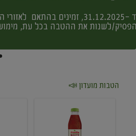
הטבות מועדון 📣
קנו
קנו
2
2
יח'
יח'
ממוצרי
יין