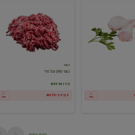
בשר
טחון
עגל
טרי
דבאח
בשר טחון עגל טרי
₪59.90 / ק"ג
3 ק"ג ב-₪170
עוד
עוד
ליינות נוספים