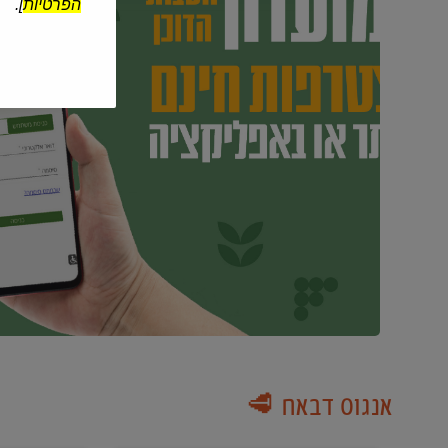
הפרטיות
].
אנגוס דבאח 🥩