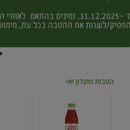
הטבות מועדון 📣
קנו
קנו
2
2
יח'
יח'
ממוצרי
יין