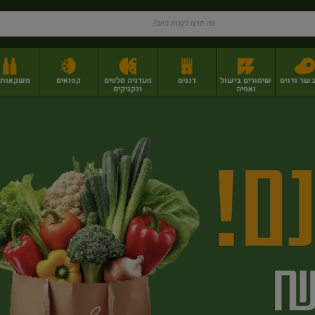
בשר ודגים
שימורים בישול
דגנים
מעדניה סלטים
קפואים
משקאות וי
ואפיה
ונקניקים
ז
פירות יבשים בתפזורת
פיצוחים, אגוזים וגרעינים
מגשי אירוח וסנדוויצ'ים
מגשי אירוח מוכנים