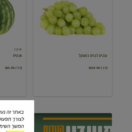
במשקל
10 ק"ג
ענבים לבנים במשקל
אבטיח
₪29.90 / ק"ג
₪4.90 / ק"ג
באתר זה נעש
לצורך תפעול 
המשך השימוש