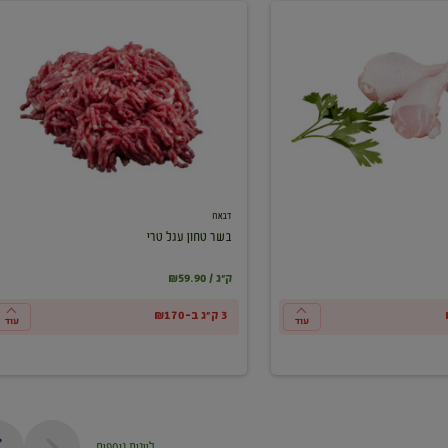
בשר
טחון
עגל
טרי
דבאח
בשר טחון עגל טרי
₪59.90 / ק"ג
3 ק"ג ב-₪170
עוד
עוד
ליינות נוספים