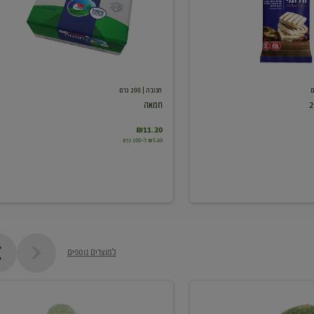
תנובה
| 200 גרם
חמאה
₪11.20
₪5.60 ל-100 גרם
למוצרים נוספים
מלפפון