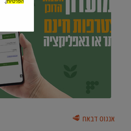
הפרטיות
].
אנגוס דבאח 🥩