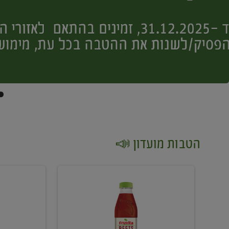
הטבות מועדון 📣
קנו
קנו
2
2
יח'
יח'
ממוצרי
יין