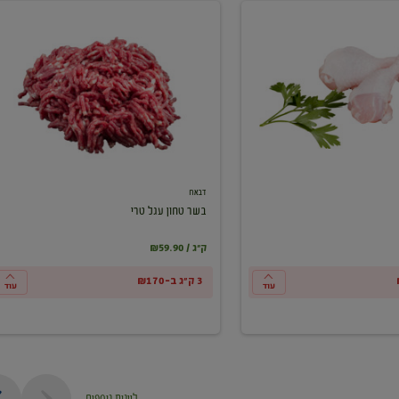
בשר
טחון
עגל
טרי
דבאח
בשר טחון עגל טרי
₪59.90 / ק"ג
3 ק"ג ב-₪170
עוד
עוד
ליינות נוספים