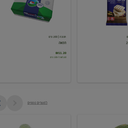
תנובה
| 200 גרם
חמאה
₪11.20
₪5.60 ל-100 גרם
למוצרים נוספים
מלפפון