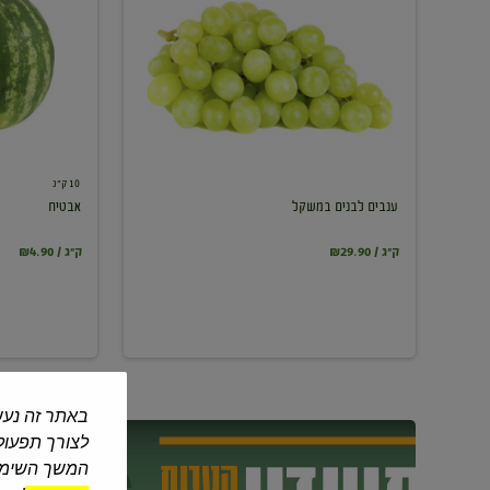
במשקל
10 ק"ג
ענבים לבנים במשקל
אבטיח
₪29.90 / ק"ג
₪4.90 / ק"ג
באתר זה נעש
לצורך תפעול 
המשך השימוש