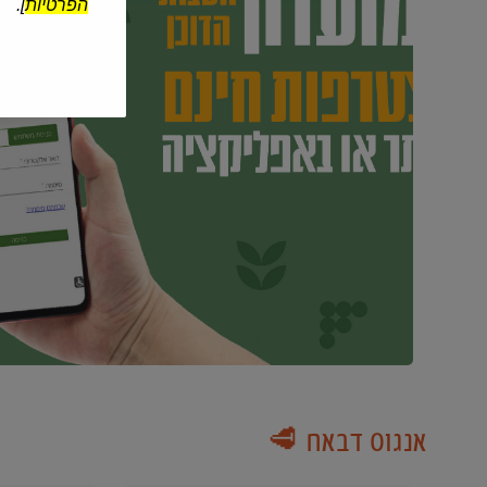
הפרטיות
].
אנגוס דבאח 🥩