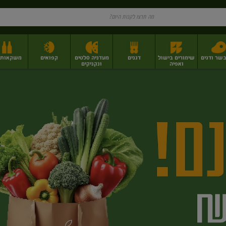
בשר ודגים
שימורים בישול
דגנים
מעדניה סלטים
קפואים
משקאות וי
ואפיה
ונקניקים
ז
פירות יבשים בתפזורת
פיצוחים, אגוזים וגרעינים
מגשי אירוח וסנדוויצ'ים
מגשי אירוח מוכנים